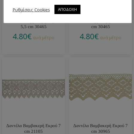
Ρυθμίσεις Cookies
ΑΠΟΔΟΧΗ
Δαντέλα Βαμβακερή Σομόν
Δαντέλα Βαμβακερή Μπλε 5,5
5,5 cm 30465
cm 30465
4.80
€
4.80
€
ανά μέτρο
ανά μέτρο
Δαντέλα Βαμβακερή Εκρού 7
Δαντέλα Βαμβακερή Εκρού 7
cm 21105
cm 30965