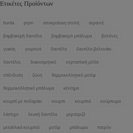
Ετικέτες Προϊόντων
burda
prym
αποκριάτικη στολή
ατραντέ
βαμβακερή δαντέλα
βαμβακερό μπάλωμα
βελόνες
γιακάς
γιορτινά
δαντέλα
δαντέλα βελονάκι
δαντέλες
διακοσμητικό
εορταστική μόδα
επένδυση
ζώνη
θερμοκολλητικό μοτίφ
θερμοκολλητικό μπάλωμα
κέντημα
κουμπί με ποδαράκι
κουμπι
κουμπιά
κούμπωμα
λάστιχο
λευκή δαντέλα
μερσεριζέ
μεταλλικά κουμπιά
μοτίφ
μπάλωμα
πατρόν