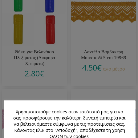
Θήκη για Βελονάκια
Δαντέλα Βαμβακερή
Πλεξίματος (Διάφορα
Μουσταρδί 5 cm 19969
Χρώματα)
4.50
€
ανά μέτρο
2.80
€
Χρησιμοποιούμε cookies στον ιστότοπό μας για να
σας προσφέρουμε την καλύτερη δυνατή εμπειρία και
να βελτιονόμαστε σύμφωνα με τις προτειμίσεις σας.
Κάνοντας κλικ στο "Αποδοχή", αποδέχεστε τη χρήση
ΟΛΩΝ των cookies.