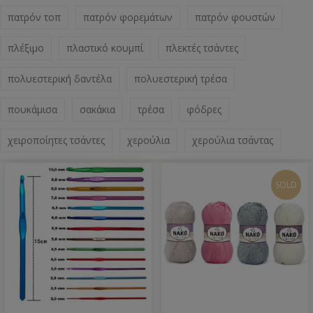
πατρόν τοπ
πατρόν φορεμάτων
πατρόν φουστών
πλέξιμο
πλαστικό κουμπί
πλεκτές τσάντες
πολυεστερική δαντέλα
πολυεστερική τρέσα
πουκάμισα
σακάκια
τρέσα
φόδρες
χειροποίητες τσάντες
χερούλια
χερούλια τσάντας
SOLD