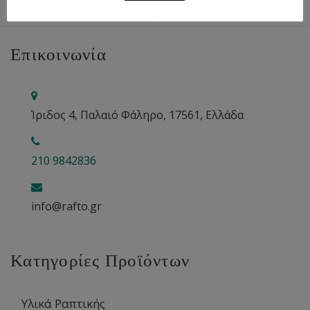
Επικοινωνία
Ίριδος 4, Παλαιό Φάληρο, 17561, Ελλάδα
210 9842836
info@rafto.gr
Κατηγορίες Προϊόντων
Υλικά Ραπτικής