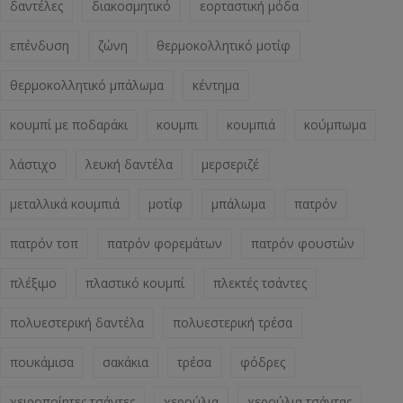
δαντέλες
διακοσμητικό
εορταστική μόδα
επένδυση
ζώνη
θερμοκολλητικό μοτίφ
θερμοκολλητικό μπάλωμα
κέντημα
κουμπί με ποδαράκι
κουμπι
κουμπιά
κούμπωμα
λάστιχο
λευκή δαντέλα
μερσεριζέ
μεταλλικά κουμπιά
μοτίφ
μπάλωμα
πατρόν
πατρόν τοπ
πατρόν φορεμάτων
πατρόν φουστών
πλέξιμο
πλαστικό κουμπί
πλεκτές τσάντες
πολυεστερική δαντέλα
πολυεστερική τρέσα
πουκάμισα
σακάκια
τρέσα
φόδρες
χειροποίητες τσάντες
χερούλια
χερούλια τσάντας