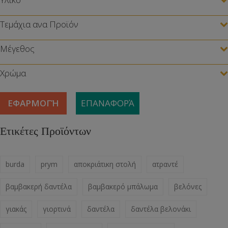
Τεμάχια ανα Προϊόν
Μέγεθος
Χρώμα
ΕΦΑΡΜΟΓΉ
ΕΠΑΝΑΦΟΡΆ
Ετικέτες Προϊόντων
burda
prym
αποκριάτικη στολή
ατραντέ
βαμβακερή δαντέλα
βαμβακερό μπάλωμα
βελόνες
γιακάς
γιορτινά
δαντέλα
δαντέλα βελονάκι