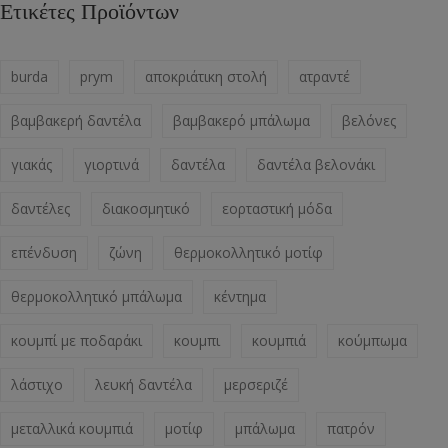
Ετικέτες Προϊόντων
burda
prym
αποκριάτικη στολή
ατραντέ
βαμβακερή δαντέλα
βαμβακερό μπάλωμα
βελόνες
γιακάς
γιορτινά
δαντέλα
δαντέλα βελονάκι
δαντέλες
διακοσμητικό
εορταστική μόδα
επένδυση
ζώνη
θερμοκολλητικό μοτίφ
θερμοκολλητικό μπάλωμα
κέντημα
κουμπί με ποδαράκι
κουμπι
κουμπιά
κούμπωμα
λάστιχο
λευκή δαντέλα
μερσεριζέ
μεταλλικά κουμπιά
μοτίφ
μπάλωμα
πατρόν