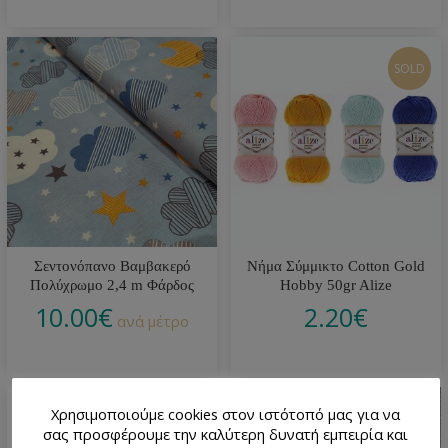
SOLD
Σεντονόπανο Βαμβακερό
Νήμα Σύμμικτο Cotton Gold
Πολύχρωμο 2,4 m Φάρδος
Hobby 50gr Alize
10.00
€
2.20
€
ανά μέτρο
Χρησιμοποιούμε cookies στον ιστότοπό μας για να
σας προσφέρουμε την καλύτερη δυνατή εμπειρία και