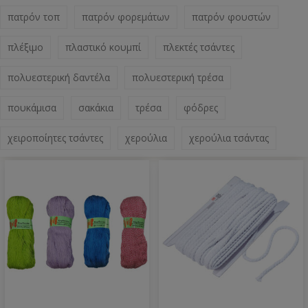
πατρόν τοπ
πατρόν φορεμάτων
πατρόν φουστών
πλέξιμο
πλαστικό κουμπί
πλεκτές τσάντες
πολυεστερική δαντέλα
πολυεστερική τρέσα
πουκάμισα
σακάκια
τρέσα
φόδρες
χειροποίητες τσάντες
χερούλια
χερούλια τσάντας