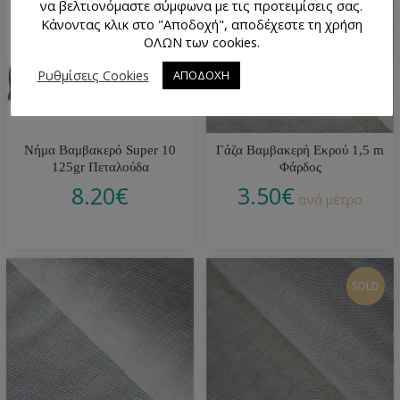
να βελτιονόμαστε σύμφωνα με τις προτειμίσεις σας.
Κάνοντας κλικ στο "Αποδοχή", αποδέχεστε τη χρήση
ΟΛΩΝ των cookies.
Ρυθμίσεις Cookies
ΑΠΟΔΟΧΗ
Νήμα Βαμβακερό Super 10
Γάζα Βαμβακερή Εκρού 1,5 m
125gr Πεταλούδα
Φάρδος
8.20
€
3.50
€
ανά μέτρο
SOLD