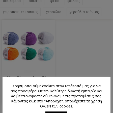
πουκάμισα
σακάκια
τρέσα
φόδρες
χειροποίητες τσάντες
χερούλια
χερούλια τσάντας
Νήμα Σύμμικτο Jeans 50gr
YarnArt
Χρησιμοποιούμε cookies στον ιστότοπό μας για να
2.30
€
σας προσφέρουμε την καλύτερη δυνατή εμπειρία και
να βελτιονόμαστε σύμφωνα με τις προτειμίσεις σας.
Κάνοντας κλικ στο "Αποδοχή", αποδέχεστε τη χρήση
ΟΛΩΝ των cookies.