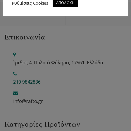
Ρυθμίσεις Cookies
ΑΠΟΔΟΧΗ
ΕΠΙΣΤΡΟΦΉ ΠΆΝΩ
ΧΆΡΤΗΣ
Επικοινωνία
Ίριδος 4, Παλαιό Φάληρο, 17561, Ελλάδα
210 9842836
info@rafto.gr
Κατηγορίες Προϊόντων