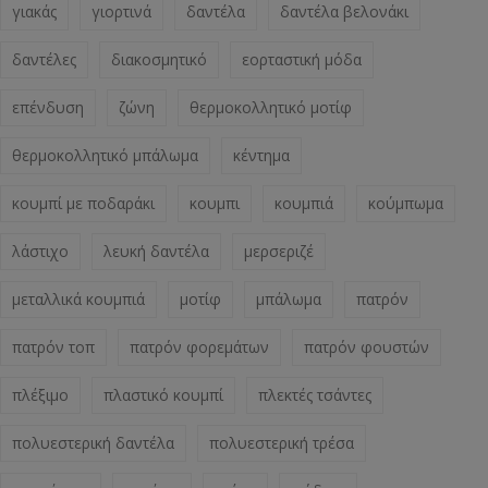
γιακάς
γιορτινά
δαντέλα
δαντέλα βελονάκι
δαντέλες
διακοσμητικό
εορταστική μόδα
επένδυση
ζώνη
θερμοκολλητικό μοτίφ
θερμοκολλητικό μπάλωμα
κέντημα
κουμπί με ποδαράκι
κουμπι
κουμπιά
κούμπωμα
λάστιχο
λευκή δαντέλα
μερσεριζέ
μεταλλικά κουμπιά
μοτίφ
μπάλωμα
πατρόν
πατρόν τοπ
πατρόν φορεμάτων
πατρόν φουστών
πλέξιμο
πλαστικό κουμπί
πλεκτές τσάντες
πολυεστερική δαντέλα
πολυεστερική τρέσα