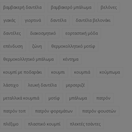
βαμβακερή δαντέλα
βαμβακερό μπάλωμα
βελόνες
γιακάς
γιορτινά
δαντέλα
δαντέλα βελονάκι
δαντέλες
διακοσμητικό
εορταστική μόδα
επένδυση
ζώνη
θερμοκολλητικό μοτίφ
θερμοκολλητικό μπάλωμα
κέντημα
κουμπί με ποδαράκι
κουμπι
κουμπιά
κούμπωμα
λάστιχο
λευκή δαντέλα
μερσεριζέ
μεταλλικά κουμπιά
μοτίφ
μπάλωμα
πατρόν
πατρόν τοπ
πατρόν φορεμάτων
πατρόν φουστών
πλέξιμο
πλαστικό κουμπί
πλεκτές τσάντες