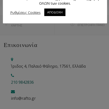
ΟΛΩΝ των cookies.
Ρυθμίσεις Cookies
ΑΠΟΔΟΧΗ
ΕΠΙΣΤΡΟΦΉ ΠΆΝΩ
ΧΆΡΤΗΣ
Επικοινωνία
Ίριδος 4, Παλαιό Φάληρο, 17561, Ελλάδα
210 9842836
info@rafto.gr