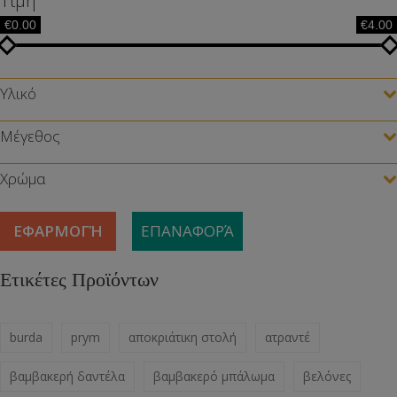
Τιμή
€0.00
€4.00
Υλικό
Μέγεθος
Χρώμα
ΕΦΑΡΜΟΓΉ
ΕΠΑΝΑΦΟΡΆ
Ετικέτες Προϊόντων
burda
prym
αποκριάτικη στολή
ατραντέ
βαμβακερή δαντέλα
βαμβακερό μπάλωμα
βελόνες