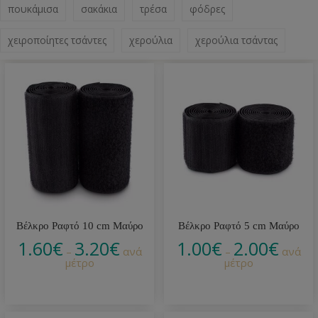
πουκάμισα
σακάκια
τρέσα
φόδρες
χειροποίητες τσάντες
χερούλια
χερούλια τσάντας
Βέλκρο Ραφτό 10 cm Μαύρο
Βέλκρο Ραφτό 5 cm Μαύρο
1.60
€
3.20
€
1.00
€
2.00
€
–
ανά
–
ανά
μέτρο
μέτρο