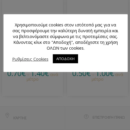
Χρησιμοποιούμε cookies στον ιστότοπό μας για να
σας προσφέρουμε την καλύτερη δυνατή εμπειρία και
να βελτιονόμαστε σύμφωνα με τις προτειμίσεις σας.
Κάνοντας κλικ στο "Αποδοχή", αποδέχεστε τη χρήση
ΟΛΩΝ των cookies.
Ρυθμίσεις Cookies
ΑΠΟΔΟΧΗ
Βέλκρο Ραφτό 3 cm Μαύρο
Βέλκρο Ραφτό 2 cm Μαύρο
0.70
€
1.40
€
0.50
€
1.00
€
–
ανά
–
ανά
μέτρο
μέτρο
ΕΠΙΣΤΡΟΦΉ ΠΆΝΩ
ΧΆΡΤΗΣ