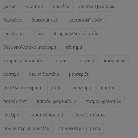
γιακάς
γιορτινά
δαντέλα
δαντέλα βελονάκι
δαντέλες
διακοσμητικό
εορταστική μόδα
επένδυση
ζώνη
θερμοκολλητικό μοτίφ
θερμοκολλητικό μπάλωμα
κέντημα
κουμπί με ποδαράκι
κουμπι
κουμπιά
κούμπωμα
λάστιχο
λευκή δαντέλα
μερσεριζέ
μεταλλικά κουμπιά
μοτίφ
μπάλωμα
πατρόν
πατρόν τοπ
πατρόν φορεμάτων
πατρόν φουστών
πλέξιμο
πλαστικό κουμπί
πλεκτές τσάντες
πολυεστερική δαντέλα
πολυεστερική τρέσα