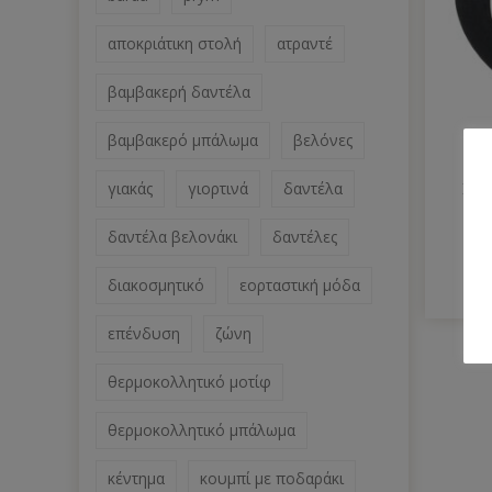
αποκριάτικη στολή
ατραντέ
βαμβακερή δαντέλα
βαμβακερό μπάλωμα
βελόνες
γιακάς
γιορτινά
δαντέλα
Βάτ
δαντέλα βελονάκι
δαντέλες
διακοσμητικό
εορταστική μόδα
επένδυση
ζώνη
θερμοκολλητικό μοτίφ
θερμοκολλητικό μπάλωμα
κέντημα
κουμπί με ποδαράκι