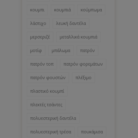
κουμπι
κουμπιά
κούμπωμα
λάστιχο
λευκή δαντέλα
μερσεριζέ
μεταλλικά κουμπιά
μοτίφ
μπάλωμα
πατρόν
πατρόν τοπ
πατρόν φορεμάτων
πατρόν φουστών
πλέξιμο
πλαστικό κουμπί
πλεκτές τσάντες
πολυεστερική δαντέλα
πολυεστερική τρέσα
πουκάμισα