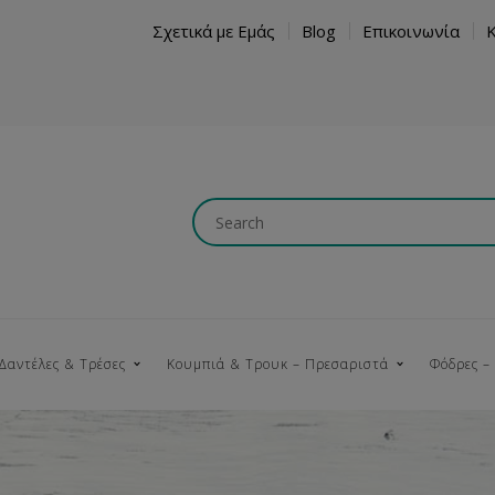
Σχετικά με Εμάς
Blog
Επικοινωνία
Δαντέλες & Τρέσες
Κουμπιά & Τρουκ – Πρεσαριστά
Φόδρες –
Κουμπώματα
Βαμβακερές
Ξύλινα
Κρόσια
Νήματα
Τ