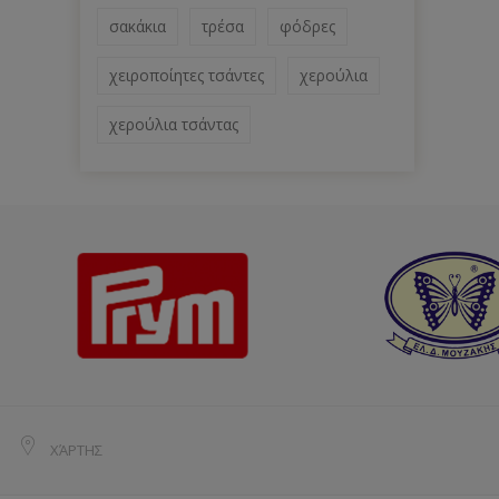
σακάκια
τρέσα
φόδρες
χειροποίητες τσάντες
χερούλια
χερούλια τσάντας
ΧΆΡΤΗΣ