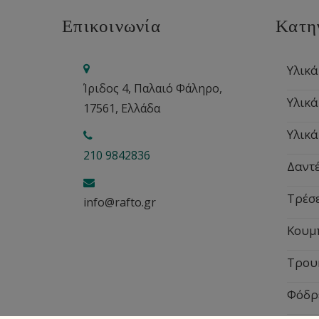
Επικοινωνία
Κατη
Υλικά
Ίριδος 4, Παλαιό Φάληρο,
Υλικά
17561, Ελλάδα
Υλικά
210 9842836
Δαντέ
Τρέσ
info@rafto.gr
Κουμ
Τρου
Φόδρ