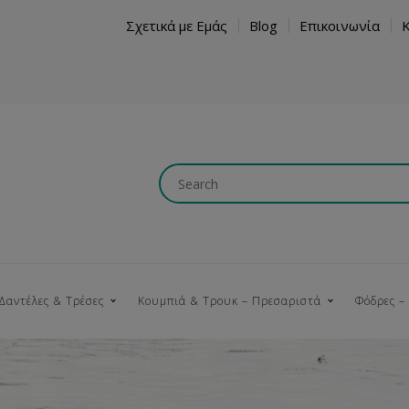
Σχετικά με Εμάς
Blog
Επικοινωνία
Δαντέλες & Τρέσες
Κουμπιά & Τρουκ – Πρεσαριστά
Φόδρες –
Κουμπώματα
Βαμβακερές
Ξύλινα
Κρόσια
Νήματα
Τ