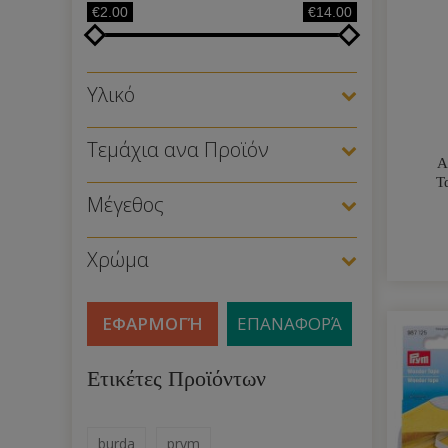
€2.00
€14.00
Υλικό
Τεμάχια ανα Προϊόν
Α
Τ
Μέγεθος
Χρώμα
ΕΦΑΡΜΟΓΉ
ΕΠΑΝΑΦΟΡΆ
Ετικέτες Προϊόντων
burda
prym