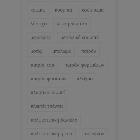
κουμπι
κουμπιά
κούμπωμα
λάστιχο
λευκή δαντέλα
μερσεριζέ
μεταλλικά κουμπιά
μοτίφ
μπάλωμα
πατρόν
πατρόν τοπ
πατρόν φορεμάτων
πατρόν φουστών
πλέξιμο
πλαστικό κουμπί
πλεκτές τσάντες
πολυεστερική δαντέλα
πολυεστερική τρέσα
πουκάμισα