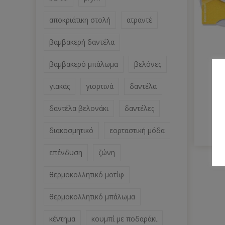
αποκριάτικη στολή
ατραντέ
βαμβακερή δαντέλα
βαμβακερό μπάλωμα
βελόνες
γιακάς
γιορτινά
δαντέλα
Τ
δαντέλα βελονάκι
δαντέλες
διακοσμητικό
εορταστική μόδα
επένδυση
ζώνη
θερμοκολλητικό μοτίφ
θερμοκολλητικό μπάλωμα
κέντημα
κουμπί με ποδαράκι