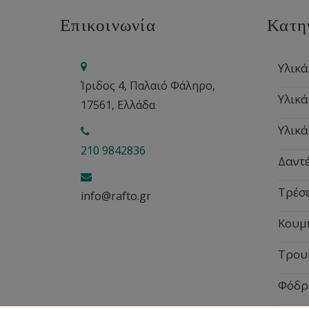
Επικοινωνία
Κατη
Υλικά
Ίριδος 4, Παλαιό Φάληρο,
Υλικά
17561, Ελλάδα
Υλικά
210 9842836
Δαντέ
Τρέσ
info@rafto.gr
Κουμ
Τρου
Φόδρ