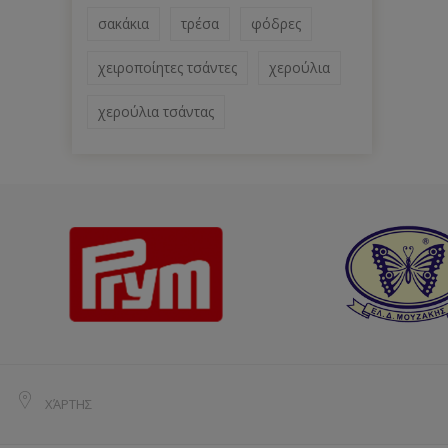
σακάκια
τρέσα
φόδρες
χειροποίητες τσάντες
χερούλια
χερούλια τσάντας
ΧΆΡΤΗΣ