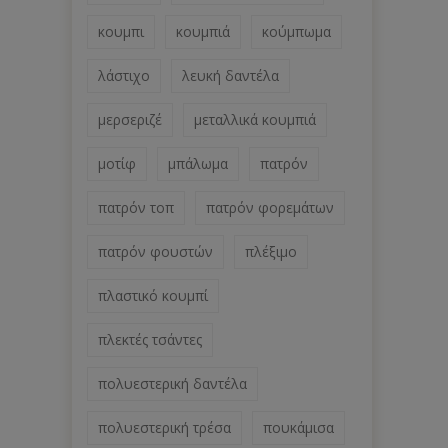
κουμπι
κουμπιά
κούμπωμα
λάστιχο
λευκή δαντέλα
μερσεριζέ
μεταλλικά κουμπιά
μοτίφ
μπάλωμα
πατρόν
πατρόν τοπ
πατρόν φορεμάτων
πατρόν φουστών
πλέξιμο
πλαστικό κουμπί
πλεκτές τσάντες
πολυεστερική δαντέλα
πολυεστερική τρέσα
πουκάμισα