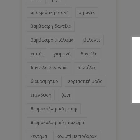
αποκριάτικη στολή
ατραντέ
βαμβακερή δαντέλα
βαμβακερό μπάλωμα
βελόνες
γιακάς
γιορτινά
δαντέλα
δαντέλα βελονάκι
δαντέλες
διακοσμητικό
εορταστική μόδα
επένδυση
ζώνη
θερμοκολλητικό μοτίφ
θερμοκολλητικό μπάλωμα
κέντημα
κουμπί με ποδαράκι