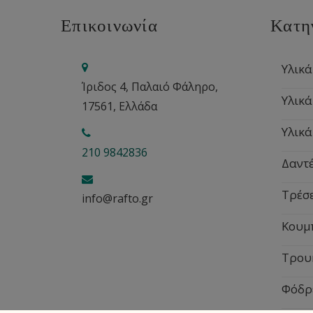
Επικοινωνία
Κατη
Υλικά
Ίριδος 4, Παλαιό Φάληρο,
Υλικά
17561, Ελλάδα
Υλικά
210 9842836
Δαντέ
Τρέσ
info@rafto.gr
Κουμ
Τρου
Φόδρ