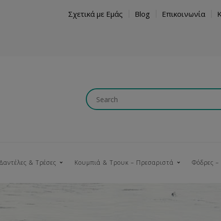
Σχετικά με Εμάς
Blog
Επικοινωνία
Δαντέλες & Τρέσες
Κουμπιά & Τρουκ – Πρεσαριστά
Φόδρες –
Κουμπώματα
Βαμβακερές
Ξύλινα
Κρόσια
Νήματα
Τ