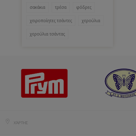
σακάκια
τρέσα
φόδρες
χειροποίητες τσάντες
χερούλια
χερούλια τσάντας
ΧΆΡΤΗΣ