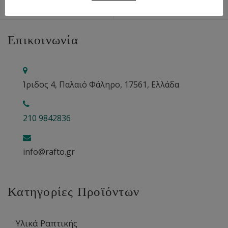
Επικοινωνία
Ίριδος 4, Παλαιό Φάληρο, 17561, Ελλάδα
210 9842836
info@rafto.gr
Κατηγορίες Προϊόντων
Υλικά Ραπτικής