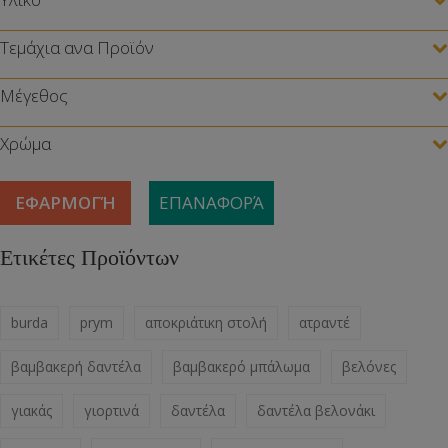
Τεμάχια ανα Προϊόν
Μέγεθος
Χρώμα
ΕΦΑΡΜΟΓΉ
ΕΠΑΝΑΦΟΡΆ
Ετικέτες Προϊόντων
burda
prym
αποκριάτικη στολή
ατραντέ
βαμβακερή δαντέλα
βαμβακερό μπάλωμα
βελόνες
γιακάς
γιορτινά
δαντέλα
δαντέλα βελονάκι