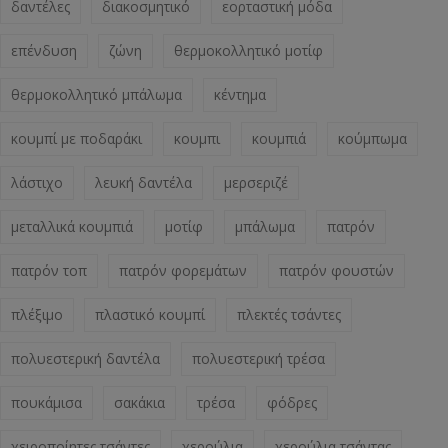
δαντέλες
διακοσμητικό
εορταστική μόδα
επένδυση
ζώνη
θερμοκολλητικό μοτίφ
θερμοκολλητικό μπάλωμα
κέντημα
κουμπί με ποδαράκι
κουμπι
κουμπιά
κούμπωμα
λάστιχο
λευκή δαντέλα
μερσεριζέ
μεταλλικά κουμπιά
μοτίφ
μπάλωμα
πατρόν
πατρόν τοπ
πατρόν φορεμάτων
πατρόν φουστών
πλέξιμο
πλαστικό κουμπί
πλεκτές τσάντες
πολυεστερική δαντέλα
πολυεστερική τρέσα
πουκάμισα
σακάκια
τρέσα
φόδρες
χειροποίητες τσάντες
χερούλια
χερούλια τσάντας