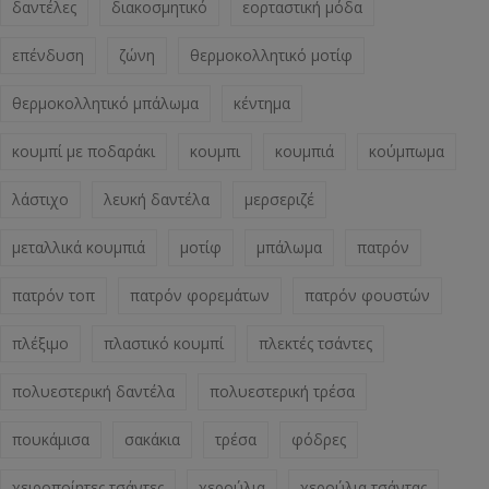
δαντέλες
διακοσμητικό
εορταστική μόδα
επένδυση
ζώνη
θερμοκολλητικό μοτίφ
θερμοκολλητικό μπάλωμα
κέντημα
κουμπί με ποδαράκι
κουμπι
κουμπιά
κούμπωμα
λάστιχο
λευκή δαντέλα
μερσεριζέ
μεταλλικά κουμπιά
μοτίφ
μπάλωμα
πατρόν
πατρόν τοπ
πατρόν φορεμάτων
πατρόν φουστών
πλέξιμο
πλαστικό κουμπί
πλεκτές τσάντες
πολυεστερική δαντέλα
πολυεστερική τρέσα
πουκάμισα
σακάκια
τρέσα
φόδρες
χειροποίητες τσάντες
χερούλια
χερούλια τσάντας