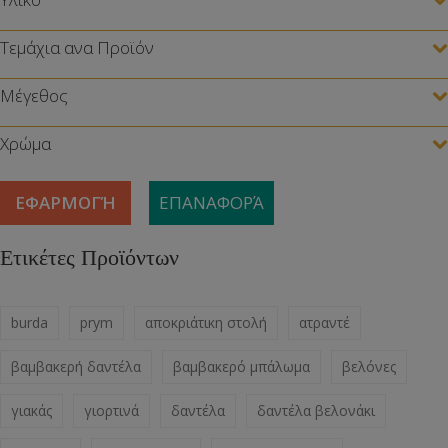
Τεμάχια ανα Προϊόν
Μέγεθος
Χρώμα
ΕΦΑΡΜΟΓΉ
ΕΠΑΝΑΦΟΡΆ
Ετικέτες Προϊόντων
burda
prym
αποκριάτικη στολή
ατραντέ
βαμβακερή δαντέλα
βαμβακερό μπάλωμα
βελόνες
γιακάς
γιορτινά
δαντέλα
δαντέλα βελονάκι