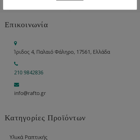
Επικοινωνία
Ίριδος 4, Παλαιό Φάληρο, 17561, Ελλάδα
210 9842836
info@rafto.gr
Κατηγορίες Προϊόντων
Υλικά Ραπτικής