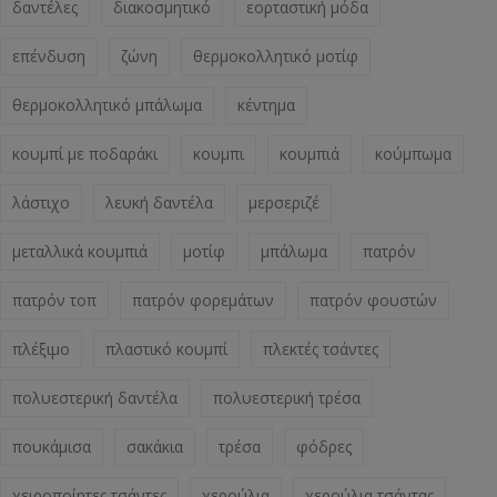
δαντέλες
διακοσμητικό
εορταστική μόδα
επένδυση
ζώνη
θερμοκολλητικό μοτίφ
θερμοκολλητικό μπάλωμα
κέντημα
κουμπί με ποδαράκι
κουμπι
κουμπιά
κούμπωμα
λάστιχο
λευκή δαντέλα
μερσεριζέ
μεταλλικά κουμπιά
μοτίφ
μπάλωμα
πατρόν
πατρόν τοπ
πατρόν φορεμάτων
πατρόν φουστών
πλέξιμο
πλαστικό κουμπί
πλεκτές τσάντες
πολυεστερική δαντέλα
πολυεστερική τρέσα
πουκάμισα
σακάκια
τρέσα
φόδρες
χειροποίητες τσάντες
χερούλια
χερούλια τσάντας