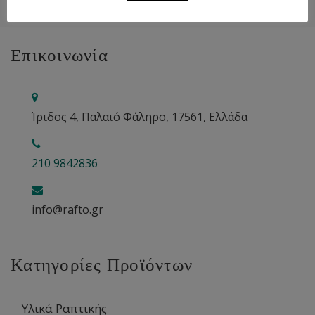
Επικοινωνία
Ίριδος 4, Παλαιό Φάληρο, 17561, Ελλάδα
210 9842836
info@rafto.gr
Κατηγορίες Προϊόντων
Υλικά Ραπτικής