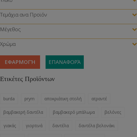
Τεμάχια ανα Προϊόν
Μέγεθος
Χρώμα
ΕΦΑΡΜΟΓΉ
ΕΠΑΝΑΦΟΡΆ
Ετικέτες Προϊόντων
burda
prym
αποκριάτικη στολή
ατραντέ
βαμβακερή δαντέλα
βαμβακερό μπάλωμα
βελόνες
γιακάς
γιορτινά
δαντέλα
δαντέλα βελονάκι