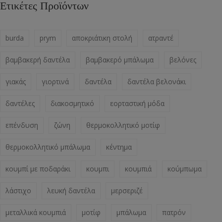
Ετικέτες Προϊόντων
burda
prym
αποκριάτικη στολή
ατραντέ
βαμβακερή δαντέλα
βαμβακερό μπάλωμα
βελόνες
γιακάς
γιορτινά
δαντέλα
δαντέλα βελονάκι
δαντέλες
διακοσμητικό
εορταστική μόδα
επένδυση
ζώνη
θερμοκολλητικό μοτίφ
θερμοκολλητικό μπάλωμα
κέντημα
κουμπί με ποδαράκι
κουμπι
κουμπιά
κούμπωμα
λάστιχο
λευκή δαντέλα
μερσεριζέ
μεταλλικά κουμπιά
μοτίφ
μπάλωμα
πατρόν