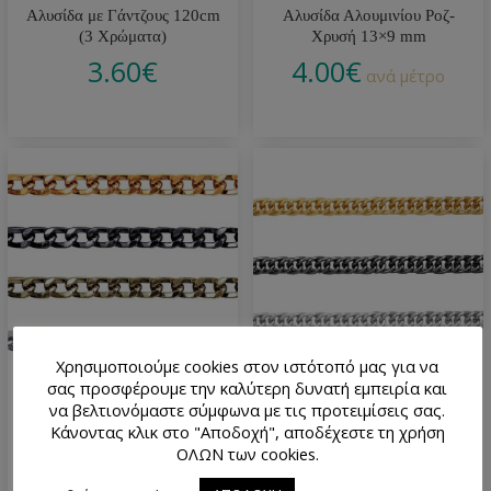
Αλυσίδα με Γάντζους 120cm
Αλυσίδα Αλουμινίου Ροζ-
(3 Χρώματα)
Χρυσή 13×9 mm
3.60
€
4.00
€
ανά μέτρο
Χρησιμοποιούμε cookies στον ιστότοπό μας για να
σας προσφέρουμε την καλύτερη δυνατή εμπειρία και
Αλυσίδα Αλουμινίου 9×14 mm
Αλυσίδα Αλουμινίου 7×10 mm
να βελτιονόμαστε σύμφωνα με τις προτειμίσεις σας.
(Διάφορα Χρώματα)
(Διάφορα Χρώματα)
Κάνοντας κλικ στο "Αποδοχή", αποδέχεστε τη χρήση
4.80
€
2.80
€
ΟΛΩΝ των cookies.
ανά μέτρο
ανά μέτρο