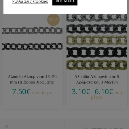
Ρυθμίσεις Cookies
ΑΠΟΔΟΧΗ
SOLD
Αλυσίδα Αλουμινίου 15×20
Αλυσίδα Αλουμινίου σε 5
mm (Διάφορα Χρώματα)
Χρώματα και 3 Μεγέθη
7.50
€
3.10
€
6.10
€
ανά μέτρο
–
ανά
μέτρο