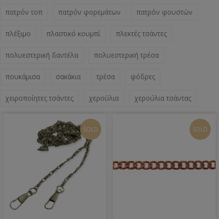
πατρόν τοπ
πατρόν φορεμάτων
πατρόν φουστών
πλέξιμο
πλαστικό κουμπί
πλεκτές τσάντες
πολυεστερική δαντέλα
πολυεστερική τρέσα
πουκάμισα
σακάκια
τρέσα
φόδρες
χειροποίητες τσάντες
χερούλια
χερούλια τσάντας
SOLD
SOLD