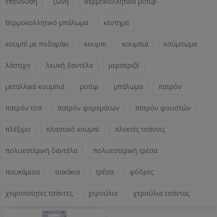
επένδυση
ζώνη
θερμοκολλητικό μοτίφ
θερμοκολλητικό μπάλωμα
κέντημα
κουμπί με ποδαράκι
κουμπι
κουμπιά
κούμπωμα
λάστιχο
λευκή δαντέλα
μερσεριζέ
μεταλλικά κουμπιά
μοτίφ
μπάλωμα
πατρόν
πατρόν τοπ
πατρόν φορεμάτων
πατρόν φουστών
πλέξιμο
πλαστικό κουμπί
πλεκτές τσάντες
πολυεστερική δαντέλα
πολυεστερική τρέσα
πουκάμισα
σακάκια
τρέσα
φόδρες
χειροποίητες τσάντες
χερούλια
χερούλια τσάντας