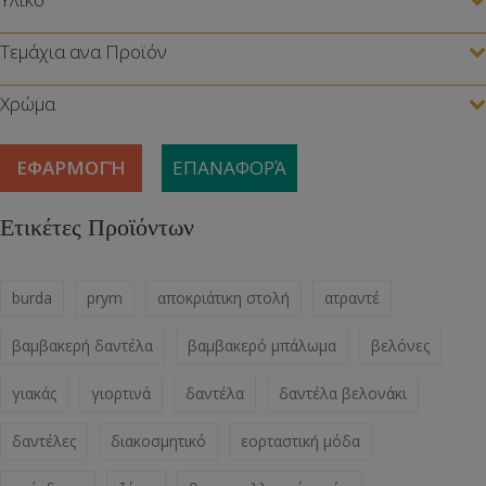
Τεμάχια ανα Προϊόν
Χρώμα
ΕΦΑΡΜΟΓΉ
ΕΠΑΝΑΦΟΡΆ
Ετικέτες Προϊόντων
burda
prym
αποκριάτικη στολή
ατραντέ
βαμβακερή δαντέλα
βαμβακερό μπάλωμα
βελόνες
γιακάς
γιορτινά
δαντέλα
δαντέλα βελονάκι
δαντέλες
διακοσμητικό
εορταστική μόδα