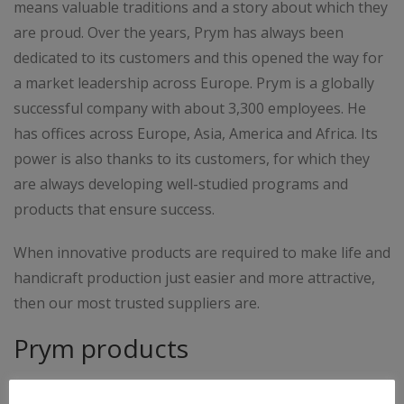
means valuable traditions and a story about which they
are proud. Over the years, Prym has always been
dedicated to its customers and this opened the way for
a market leadership across Europe. Prym is a globally
successful company with about 3,300 employees. He
has offices across Europe, Asia, America and Africa. Its
power is also thanks to its customers, for which they
are always developing well-studied programs and
products that ensure success.
When innovative products are required to make life and
handicraft production just easier and more attractive,
then our most trusted suppliers are.
Prym products
From elastic braids to pins, zip to the knitwear