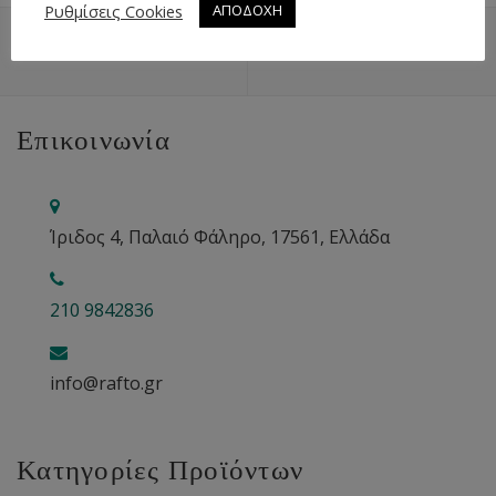
Ρυθμίσεις Cookies
ΑΠΟΔΟΧΗ
ΕΠΙΣΤΡΟΦΉ ΠΆΝΩ
ΧΆΡΤΗΣ
Επικοινωνία
Ίριδος 4, Παλαιό Φάληρο, 17561, Ελλάδα
210 9842836
info@rafto.gr
Κατηγορίες Προϊόντων