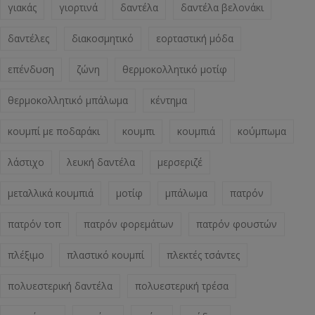
γιακάς
γιορτινά
δαντέλα
δαντέλα βελονάκι
δαντέλες
διακοσμητικό
εορταστική μόδα
επένδυση
ζώνη
θερμοκολλητικό μοτίφ
θερμοκολλητικό μπάλωμα
κέντημα
κουμπί με ποδαράκι
κουμπι
κουμπιά
κούμπωμα
λάστιχο
λευκή δαντέλα
μερσεριζέ
μεταλλικά κουμπιά
μοτίφ
μπάλωμα
πατρόν
πατρόν τοπ
πατρόν φορεμάτων
πατρόν φουστών
πλέξιμο
πλαστικό κουμπί
πλεκτές τσάντες
πολυεστερική δαντέλα
πολυεστερική τρέσα