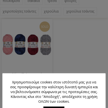
πουκάμισα
σακάκια
τρέσα
φόδρες
χειροποίητες τσάντες
χερούλια
χερούλια τσάντας
SOLD
Νήμα Πολυεστερικό
Yumurcak 100 gr Kartopu
Χρησιμοποιούμε cookies στον ιστότοπό μας για να
4.00
€
σας προσφέρουμε την καλύτερη δυνατή εμπειρία και
να βελτιονόμαστε σύμφωνα με τις προτειμίσεις σας.
Κάνοντας κλικ στο "Αποδοχή", αποδέχεστε τη χρήση
ΟΛΩΝ των cookies.