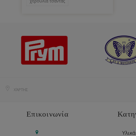
χερούλια τσάντας
ΧΆΡΤΗΣ
Επικοινωνία
Κατη
Υλικά