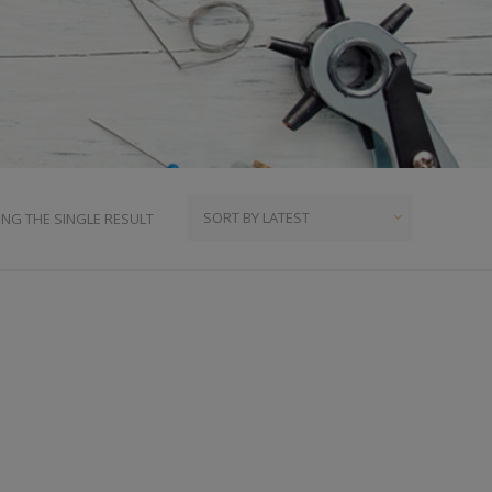
ια
υμπιά Τζίν
ος
πουντούζια
ιτσίνια
τυτά Κουμπιά
γκράφες
NG THE SINGLE RESULT
υτές Ζώνες