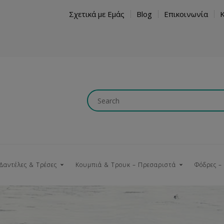
Σχετικά με Εμάς
Blog
Επικοινωνία
Δαντέλες & Τρέσες
Κουμπιά & Τρουκ – Πρεσαριστά
Φόδρες –
Κουμπώματα
Βαμβακερές
Ξύλινα
Κρόσια
Νήματα
Τ