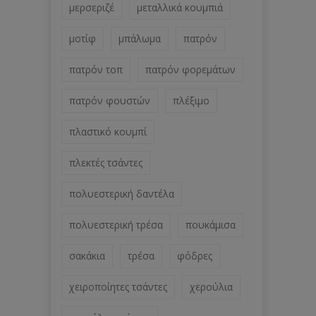
μερσεριζέ
μεταλλικά κουμπιά
μοτίφ
μπάλωμα
πατρόν
πατρόν τοπ
πατρόν φορεμάτων
πατρόν φουστών
πλέξιμο
πλαστικό κουμπί
πλεκτές τσάντες
πολυεστερική δαντέλα
πολυεστερική τρέσα
πουκάμισα
σακάκια
τρέσα
φόδρες
χειροποίητες τσάντες
χερούλια