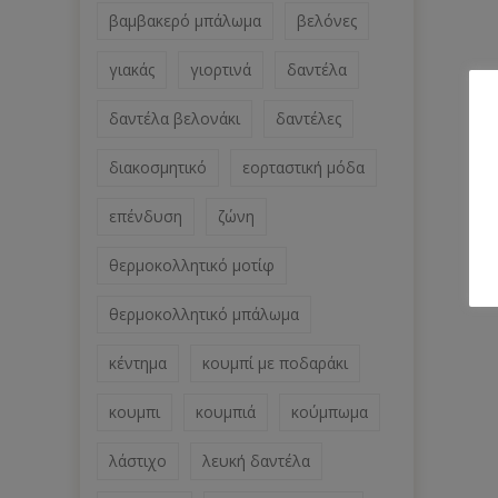
βαμβακερό μπάλωμα
βελόνες
γιακάς
γιορτινά
δαντέλα
δαντέλα βελονάκι
δαντέλες
διακοσμητικό
εορταστική μόδα
επένδυση
ζώνη
θερμοκολλητικό μοτίφ
θερμοκολλητικό μπάλωμα
κέντημα
κουμπί με ποδαράκι
κουμπι
κουμπιά
κούμπωμα
λάστιχο
λευκή δαντέλα