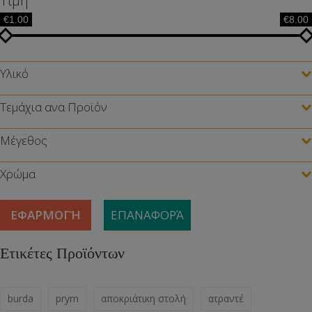
Τιμή
€1.00
€8.00
Υλικό
Τεμάχια ανα Προϊόν
Μέγεθος
Χρώμα
ΕΦΑΡΜΟΓΉ
ΕΠΑΝΑΦΟΡΆ
Ετικέτες Προϊόντων
burda
prym
αποκριάτικη στολή
ατραντέ