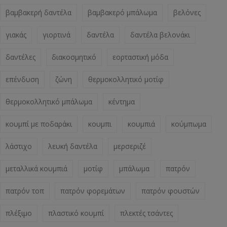
βαμβακερή δαντέλα
βαμβακερό μπάλωμα
βελόνες
γιακάς
γιορτινά
δαντέλα
δαντέλα βελονάκι
δαντέλες
διακοσμητικό
εορταστική μόδα
επένδυση
ζώνη
θερμοκολλητικό μοτίφ
θερμοκολλητικό μπάλωμα
κέντημα
κουμπί με ποδαράκι
κουμπι
κουμπιά
κούμπωμα
λάστιχο
λευκή δαντέλα
μερσεριζέ
μεταλλικά κουμπιά
μοτίφ
μπάλωμα
πατρόν
πατρόν τοπ
πατρόν φορεμάτων
πατρόν φουστών
πλέξιμο
πλαστικό κουμπί
πλεκτές τσάντες