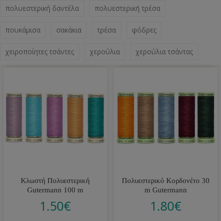
πολυεστερική δαντέλα
πολυεστερική τρέσα
πουκάμισα
σακάκια
τρέσα
φόδρες
χειροποίητες τσάντες
χερούλια
χερούλια τσάντας
Κλωστή Πολυεστερική
Πολυεστερικό Κορδονέτο 30
Gutermann 100 m
m Gutermann
1.50
€
1.80
€