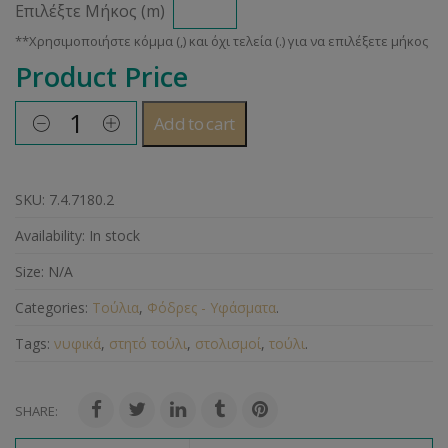
Επιλέξτε Μήκος (m)
Product Price
Add to cart
SKU:
7.4.7180.2
Availability:
In stock
Size:
N/A
Categories:
Τούλια
,
Φόδρες - Υφάσματα
.
Tags:
νυφικά
,
στητό τούλι
,
στολισμοί
,
τούλι
.
SHARE: