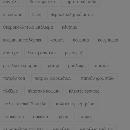
δαντέλες
διακοσμητικό
εορταστική μόδα
επένδυση
ζώνη
θερμοκολλητικό μοτίφ
θερμοκολλητικό μπάλωμα
κέντημα
κουμπί με ποδαράκι
κουμπι
κουμπιά
κούμπωμα
λάστιχο
λευκή δαντέλα
μερσεριζέ
μεταλλικά κουμπιά
μοτίφ
μπάλωμα
πατρόν
πατρόν τοπ
πατρόν φορεμάτων
πατρόν φουστών
πλέξιμο
πλαστικό κουμπί
πλεκτές τσάντες
πολυεστερική δαντέλα
πολυεστερική τρέσα
πουκάμισα
σακάκια
τρέσα
φόδρες
χειροποίητες τσάντες
χερούλια
χερούλια τσάντας