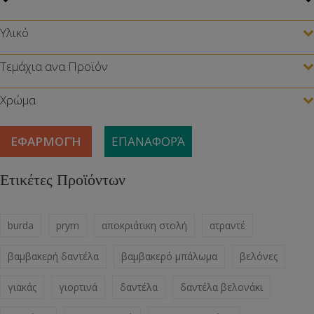
Υλικό
Τεμάχια ανα Προϊόν
Χρώμα
ΕΦΑΡΜΟΓΉ
ΕΠΑΝΑΦΟΡΆ
Ετικέτες Προϊόντων
burda
prym
αποκριάτικη στολή
ατραντέ
βαμβακερή δαντέλα
βαμβακερό μπάλωμα
βελόνες
γιακάς
γιορτινά
δαντέλα
δαντέλα βελονάκι