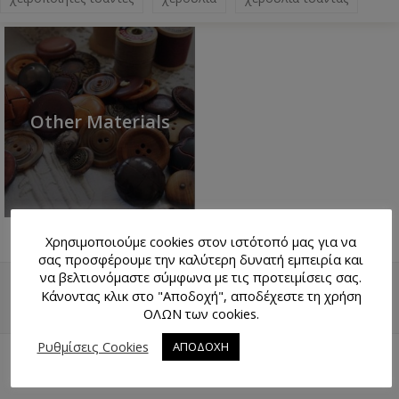
Other Materials
Χρησιμοποιούμε cookies στον ιστότοπό μας για να
σας προσφέρουμε την καλύτερη δυνατή εμπειρία και
να βελτιονόμαστε σύμφωνα με τις προτειμίσεις σας.
Κάνοντας κλικ στο "Αποδοχή", αποδέχεστε τη χρήση
ΕΠΙΣΤΡΟΦΉ ΠΆΝΩ
ΧΆΡΤΗΣ
ΟΛΩΝ των cookies.
Ρυθμίσεις Cookies
ΑΠΟΔΟΧΗ
Επικοινωνία