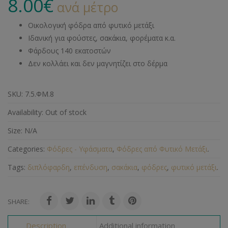
8.00
€
ανά μέτρο
Οικολογική φόδρα από φυτικό μετάξι
Ιδανική για φούστες, σακάκια, φορέματα κ.α.
Φάρδους 140 εκατοστών
Δεν κολλάει και δεν μαγνητίζει στο δέρμα
SKU:
7.5.ΦΜ.8
Availability:
Out of stock
Size:
N/A
Categories:
Φόδρες - Υφάσματα
,
Φόδρες από Φυτικό Μετάξι
.
Tags:
διπλόφαρδη
,
επένδυση
,
σακάκια
,
φόδρες
,
φυτικό μετάξι
.
SHARE:
Description
Additional information