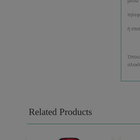
μέσω 
τηλεφ
ή επι
(Η επ
Όποιο
ολοκλ
Related Products