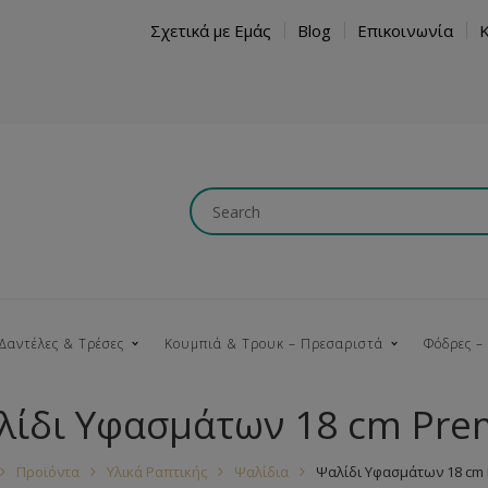
Σχετικά με Εμάς
Blog
Επικοινωνία
Δαντέλες & Τρέσες
Κουμπιά & Τρουκ – Πρεσαριστά
Φόδρες –
λίδι Υφασμάτων 18 cm Pre
Κουμπώματα
Βαμβακερές
Ξύλινα
Κρόσια
Νήματα
Τ
Προϊόντα
Υλικά Ραπτικής
Ψαλίδια
Ψαλίδι Υφασμάτων 18 cm