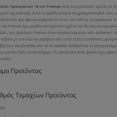
λίδι Υφασμάτων 18 cm Premax
είναι ένα μεταλλικό ψαλίδι με 
χώρο της ραπτικής. Αυτό το ψαλίδι μπορεί να χρησιμοποιηθεί τόσο γ
αλίζοντας σας άψογα κοψίματα σε όλου του είδους τα υφάσματα. Κ
ι της Premax έχει μεγάλη αντοχή στον χρόνο και θα σας συντροφεύει
πίδες των ψαλιδιών Premax είναι κατασκευασμένες από ανθεκτικό σ
α κόβετε με ευκολία και ακρίβεια από πολύ λεπτά συνθετικά υφάσμα
αβής του σας βοηθάει στο να το κρατάτε σταθερά και οι στρογγυλεμ
α για ένα πολύ άνετο κόψιμο. Το μεταλλικό αυτό ψαλίδι έχει μήκος
ευασία.
μα Προϊόντος
θμός Τεμαχίων Προϊόντος
άχιο