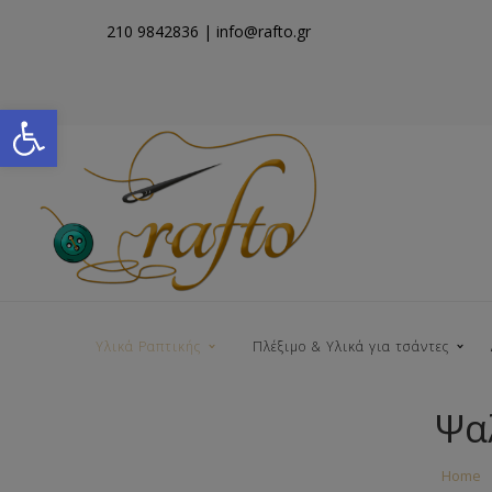
210 9842836
| info@rafto.gr
Open toolbar
Υλικά Ραπτικής
Πλέξιμο & Υλικά για τσάντες
Ψα
Νήματα για Τσάντες
Home