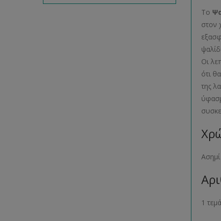
Το
Ψα
στον 
εξασφ
ψαλίδ
Οι λε
ότι θ
της λ
ύφασμ
συσκ
Χρώ
Ασημί
Αρι
1 τεμ