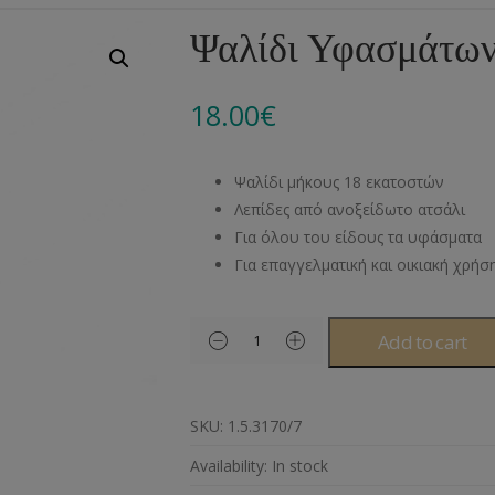
Αλυσίδες
Μπροντερί
Παιδικά
Πομ-Πομ
Βελόνες – Βελονάκ
Κο
Ψαλίδι Υφασμάτων
Μεταλλικά Εξαρτήματα
Κιπούρ
Πουκαμίσου
Φυτίλια- Κορδόνια
Αξεσουάρ Πλεξίματ
Μ
18.00
€
Διάφορα Υλικά
Πολυέστερ
Στρας
Διάφορες Τρέσες
Πρ
Ελαστικές
Μεταλλικά
Ν
Ψαλίδι μήκους 18 εκατοστών
Μοντγκόμερι
Α
Λεπίδες από ανοξείδωτο ατσάλι
Για όλου του είδους τα υφάσματα
Άλλα Υλικά
Ντ
Για επαγγελματική και οικιακή χρή
Add to cart
SKU:
1.5.3170/7
Availability:
In stock