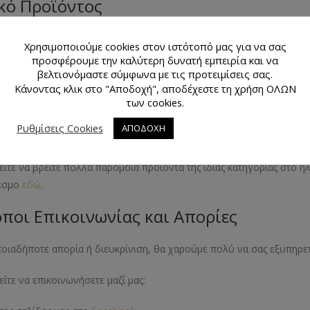
κό Προϊόντος
λικό
Χρησιμοποιούμε cookies στον ιστότοπό μας για να σας
προσφέρουμε την καλύτερη δυνατή εμπειρία και να
εθος Προϊόντος
βελτιονόμαστε σύμφωνα με τις προτειμίσεις σας.
Κάνοντας κλικ στο "Αποδοχή", αποδέχεστε τη χρήση ΟΛΩΝ
των cookies.
ατοστά
Ρυθμίσεις Cookies
ΑΠΟΔΟΧΗ
όμοια Προϊόντα
ίτε να βρείτε πολλά παρόμοια προϊόντα της ιδίας κατηγορίας στο 
εσμο
εδώ
.
ποι Επικοινωνίας και Απορίες
ποιαδήποτε απορία ή διευκρίνιση, θα χαρούμε πολύ να σας εξυπηρε
ίτε να επικοινωνήσετε μαζί μας: