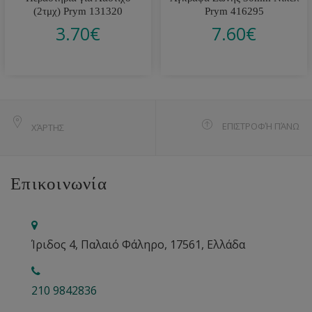
(2τμχ) Prym 131320
Prym 416295
3.70
€
7.60
€
ΕΠΙΣΤΡΟΦΉ ΠΆΝΩ
ΧΆΡΤΗΣ
Επικοινωνία
Ίριδος 4, Παλαιό Φάληρο, 17561, Ελλάδα
210 9842836