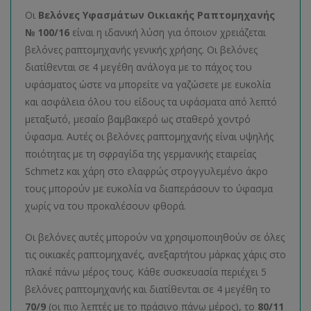
Οι
Βελόνες Υφασμάτων Οικιακής Ραπτομηχανής
№ 100/16
είναι η ιδανική λύση για όποιον χρειάζεται
βελόνες ραπτομηχανής γενικής χρήσης. Οι βελόνες
διατίθενται σε 4 μεγέθη ανάλογα με το πάχος του
υφάσματος ώστε να μπορείτε να γαζώσετε με ευκολία
και ασφάλεια όλου του είδους τα υφάσματα από λεπτό
μεταξωτό, μεσαίο βαμβακερό ως σταθερό χοντρό
ύφασμα. Αυτές οι βελόνες ραπτομηχανής είναι υψηλής
ποιότητας με τη σφραγίδα της γερμανικής εταιρείας
Schmetz και χάρη στο ελαφρώς στρογγυλεμένο άκρο
τους μπορούν με ευκολία να διαπεράσουν το ύφασμα
χωρίς να του προκαλέσουν φθορά.
Οι βελόνες αυτές μπορούν να χρησιμοποιηθούν σε όλες
τις οικιακές ραπτομηχανές, ανεξαρτήτου μάρκας χάρις στο
πλακέ πάνω μέρος τους. Κάθε συσκευασία περιέχει 5
βελόνες ραπτομηχανής και διατίθενται σε 4 μεγέθη το
70/9
(οι πιο λεπτές με το πράσινο πάνω μέρος), το
80/11