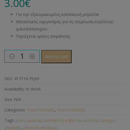
3.00
€
Για την εξατομικευμένη κατασκευή μπρελόκ
Μεταλλικός σφιγκτήρας για τη στερέωση κορδέλας/
ιμάντα/λάστιχου
Περιέχεται κρίκος ασφαλείας
Add to cart
SKU:
417110 Prym
Availability:
In stock
Size:
N/A
Categories:
Υλικά Ραπτικής
,
Υλικά Ραπτικής
.
Tags:
prym
,
ιμάντας
,
κατασκευή μπρελόκ
,
κλειδιά
,
λάστιχο
,
μπρελόκ
,
μπρελόκ κλειδιών
.