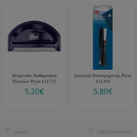
Βουρτσάκι Καθαρισμού
Εργαλεία Ραπτομηχανής Prym
Πλεκτών Prym 611733
611360
5.20
€
5.80
€
ΕΠΙΣΤΡΟΦΉ ΠΆΝΩ
ΧΆΡΤΗΣ