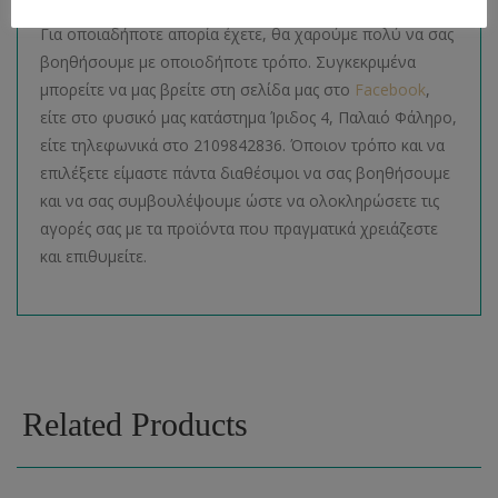
Για οποιαδήποτε απορία έχετε, θα χαρούμε πολύ να σας
βοηθήσουμε με οποιοδήποτε τρόπο. Συγκεκριμένα
μπορείτε να μας βρείτε στη σελίδα μας στο
Facebook
,
είτε στο φυσικό μας κατάστημα Ίριδος 4, Παλαιό Φάληρο,
είτε τηλεφωνικά στο 2109842836. Όποιον τρόπο και να
επιλέξετε είμαστε πάντα διαθέσιμοι να σας βοηθήσουμε
και να σας συμβουλέψουμε ώστε να ολοκληρώσετε τις
αγορές σας με τα προϊόντα που πραγματικά χρειάζεστε
και επιθυμείτε.
Related Products