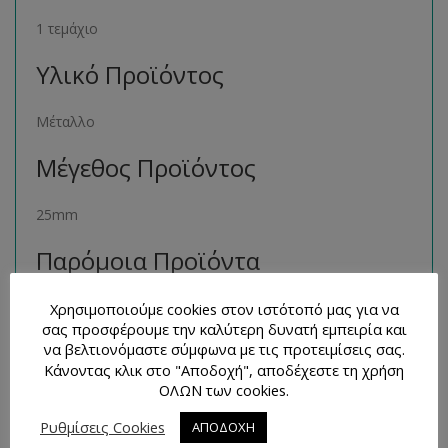
1 τεμάχιο
Υλικό Προϊόντος
Μέταλλο
Μέγεθος Προϊόντος
25mm
Παρόμοια Προϊόντα
Μπορείτε να βρείτε πολλά παρόμοια προϊόντα της ιδίας
Χρησιμοποιούμε cookies στον ιστότοπό μας για να
σας προσφέρουμε την καλύτερη δυνατή εμπειρία και
κατηγορίας στο ηλεκτρονικό μας κατάστημα
να βελτιονόμαστε σύμφωνα με τις προτειμίσεις σας.
ακολουθώντας τον σύνδεσμο
εδώ
.
Κάνοντας κλικ στο "Αποδοχή", αποδέχεστε τη χρήση
ΟΛΩΝ των cookies.
Τρόποι Επικοινωνίας και
Απορίες
Ρυθμίσεις Cookies
ΑΠΟΔΟΧΗ