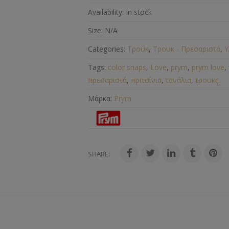
Availability:
In stock
Size:
N/A
Categories:
Τρούκ
,
Τρουκ - Πρεσαριστά
,
Υ
Tags:
color snaps
,
Love
,
prym
,
prym love
,
πρεσαριστά
,
πριτσίνια
,
τανάλια
,
τρουκς
.
Μάρκα:
Prym
SHARE: