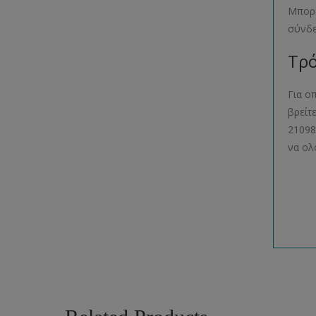
Μπορε
σύνδ
Τρό
Για ο
βρείτ
21098
να ολ