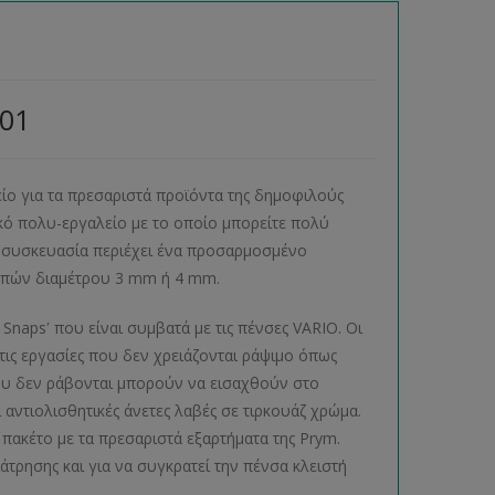
901
είο για τα πρεσαριστά προϊόντα της δημοφιλούς
ικό πολυ-εργαλείο με το οποίο μπορείτε πολύ
 Η συσκευασία περιέχει ένα προσαρμοσμένο
 οπών διαμέτρου 3 mm ή 4 mm.
 Snapsʹ που είναι συμβατά με τις πένσες VARIO. Οι
ις εργασίες που δεν χρειάζονται ράψιμο όπως
 που δεν ράβονται μπορούν να εισαχθούν στο
ι αντιολισθητικές άνετες λαβές σε τιρκουάζ χρώμα.
πακέτο με τα πρεσαριστά εξαρτήματα της Prym.
άτρησης και για να συγκρατεί την πένσα κλειστή