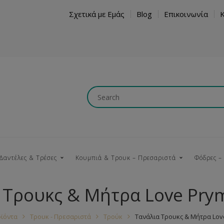
Σχετικά με Εμάς
Blog
Επικοινωνία
Δαντέλες & Τρέσες
Κουμπιά & Τρουκ – Πρεσαριστά
Φόδρες –
 Τρουκς & Μήτρα Love Pry
Κουμπώματα
Βαμβακερές
Ξύλινα
Κρόσια
Νήματα
Τ
ϊόντα
Τρουκ - Πρεσαριστά
Τρούκ
Τανάλια Τρουκς & Μήτρα Lov