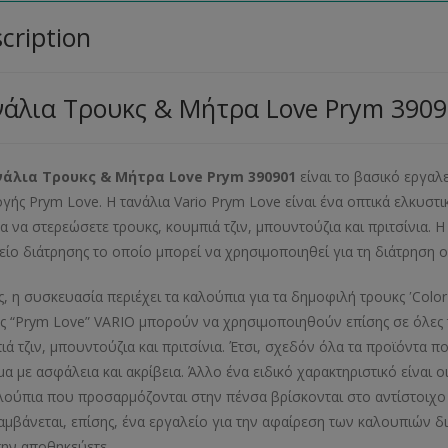
cription
άλια Τρουκς & Μήτρα Love Prym 390
άλια Τρουκς & Μήτρα Love Prym 390901
είναι το βασικό εργαλ
γής Prym Love. Η τανάλια Vario Prym Love είναι ένα οπτικά ελκυστ
α να στερεώσετε τρουκς, κουμπιά τζιν, μπουντούζια και πριτσίνια.
είο διάτρησης το οποίο μπορεί να χρησιμοποιηθεί για τη διάτρηση
ς, η συσκευασία περιέχει τα καλούπια για τα δημοφιλή τρουκς ʹColor
ς “Prym Love” VARIO μπορούν να χρησιμοποιηθούν επίσης σε όλες τ
ιά τζιν, μπουντούζια και πριτσίνια. Έτσι, σχεδόν όλα τα προϊόντα
α με ασφάλεια και ακρίβεια. Άλλο ένα ειδικό χαρακτηριστικό είναι ο
λούπια που προσαρμόζονται στην πένσα βρίσκονται στο αντίστοιχο 
αμβάνεται, επίσης, ένα εργαλείο για την αφαίρεση των καλουπιών δι
την αποθηκεύετε.