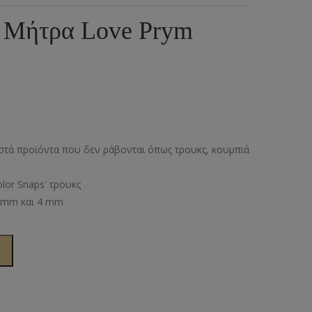
ια
υμπιά Τζίν
& Μήτρα Love Prym
ος
πουντούζια
ιτσίνια
τυτά Κουμπιά
γκράφες
στά προϊόντα που δεν ράβονται όπως τρουκς, κουμπιά
υτές Ζώνες
olor Snapsʹ τρουκς
 3mm και 4 mm