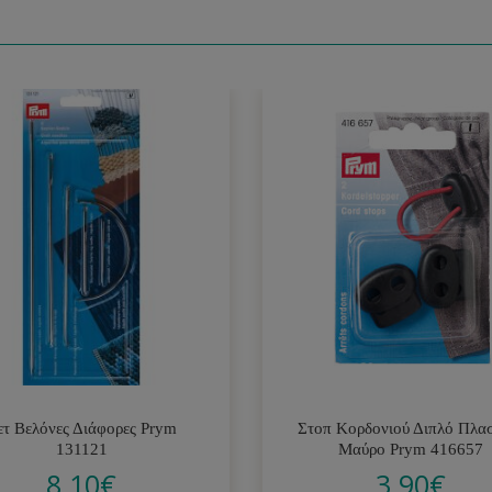
ετ Βελόνες Διάφορες Prym
Στοπ Κορδονιού Διπλό Πλα
131121
Μαύρο Prym 416657
8.10
€
3.90
€