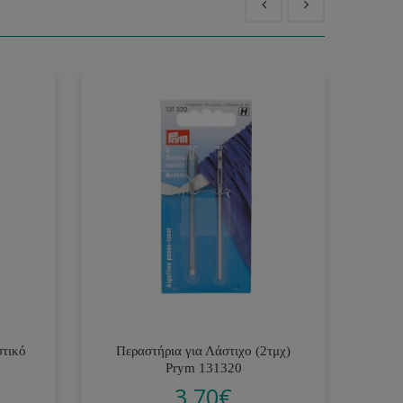
στικό
Περαστήρια για Λάστιχο (2τμχ)
Κό
Prym 131320
3.70
€