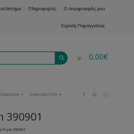
Κατάστημα
Πληροφορίες
Ο Λογαριασμός μου
Εύρεση Παραγγελίας
0.00
€
 Υφάσματα
Εποχιακά Είδη
m 390901
ρούκ
e Prym 390901