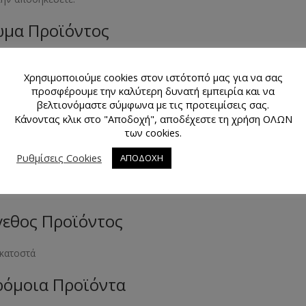
μα Προϊόντος
υάζ και ασημί
Χρησιμοποιούμε cookies στον ιστότοπό μας για να σας
θμός Τεμαχίων Προϊόντος
προσφέρουμε την καλύτερη δυνατή εμπειρία και να
βελτιονόμαστε σύμφωνα με τις προτειμίσεις σας.
Κάνοντας κλικ στο "Αποδοχή", αποδέχεστε τη χρήση ΟΛΩΝ
άχιο
των cookies.
κό Προϊόντος
Ρυθμίσεις Cookies
ΑΠΟΔΟΧΗ
λο και πλαστικό
εθος Προϊόντος
εκατοστά
όμοια Προϊόντα