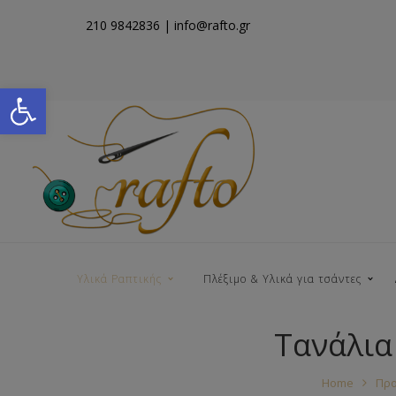
210 9842836
| info@rafto.gr
Open toolbar
Υλικά Ραπτικής
Πλέξιμο & Υλικά για τσάντες
Τανάλια
Νήματα για Τσάντες
Home
Προ