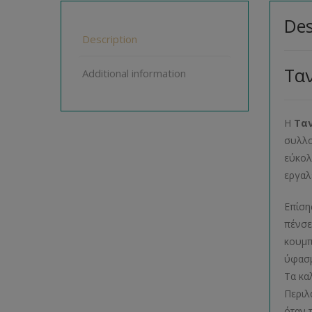
Des
Description
Ταν
Additional information
Η
Ταν
συλλο
εύκολ
εργαλ
Επίση
πένσε
κουμπ
ύφασμ
Τα κα
Περιλ
όταν 