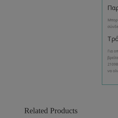
Παρ
Μπορε
σύνδ
Τρό
Για ο
βρείτ
21098
να ολ
Related Products