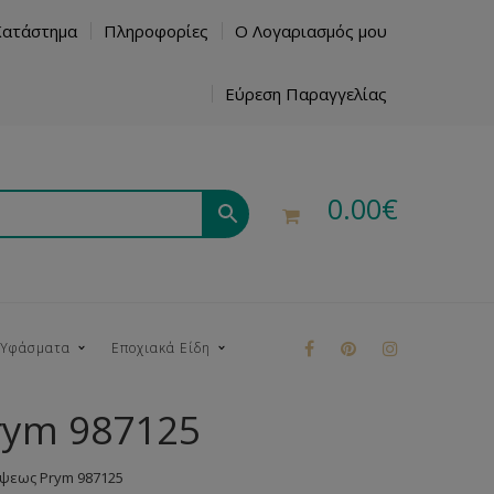
Κατάστημα
Πληροφορίες
Ο Λογαριασμός μου
Εύρεση Παραγγελίας
0.00
€
 Υφάσματα
Εποχιακά Είδη
rym 987125
ρούκ
Όψεως Prym 987125