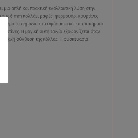
ι μια απλή και πρακτική εναλλακτική λύση στην
άτους 6 mm κολλάει ραφές, φερμουάρ, κουρτίνες
τε τώρα τα σημάδια στα υφάσματα και τα τρυπήματα
 κουρτίνες. Η μαγική αυτή ταινία εξαφανίζεται όταν
ποριακή σύνθεση της κόλλας. Η συσκευασία