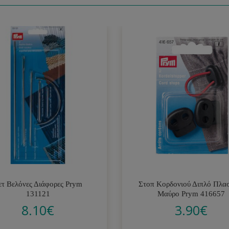
ετ Βελόνες Διάφορες Prym
Στοπ Κορδονιού Διπλό Πλα
131121
Μαύρο Prym 416657
8.10
€
3.90
€