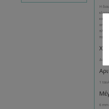
Η δια
κλασι
και ο
από τι
πλυθε
περιέ
Χρώ
Διάφ
Αρι
1 ται
Μέγ
6 mm