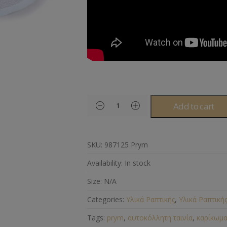
Add to cart
SKU:
987125 Prym
Availability:
In stock
Size:
N/A
Categories:
Υλικά Ραπτικής
,
Υλικά Ραπτική
Tags:
prym
,
αυτοκόλλητη ταινία
,
καρίκωμ