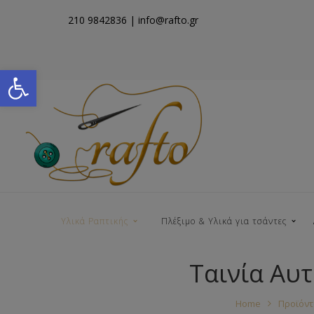
210 9842836
| info@rafto.gr
Open toolbar
Υλικά Ραπτικής
Πλέξιμο & Υλικά για τσάντες
Ταινία Αυ
Νήματα για Τσάντες
Home
Προϊόντ