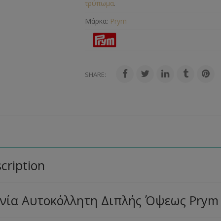
τρύπωμα
.
Μάρκα:
Prym
SHARE:
cription
ινία Αυτοκόλλητη Διπλής Όψεως Prym