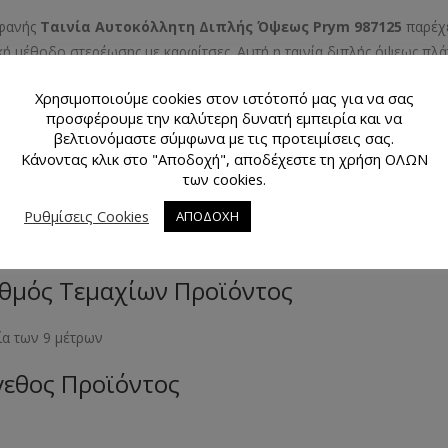
φανής
Ταινία Αυτοκόλλητη Διπλής Όψεως Prym 987125
παρέχε
κή μέθοδο στερέωσης με καρφίτσες. Αυτή η ταινία διπλής όψεως πλ
τιδήποτε άλλο πρέπει να κολληθεί προσωρινά ή να τρυπωθεί. Ξεχάσ
Χρησιμοποιούμε cookies στον ιστότοπό μας για να σας
ς καρφίτσες. Είναι ιδανική για τα στριφώματα στα παντελόνια και τις
προσφέρουμε την καλύτερη δυνατή εμπειρία και να
ί χωρίς να αφήνει κανένα υπόλειμμα στο ύφασμα χάρη στην πρωτο
βελτιονόμαστε σύμφωνα με τις προτειμίσεις σας.
χει ένα ρολό των 9 μέτρων και το φάρδος της είναι 6 χιλιοστά.
Κάνοντας κλικ στο "Αποδοχή", αποδέχεστε τη χρήση ΟΛΩΝ
των cookies.
μα Προϊόντος
Ρυθμίσεις Cookies
ΑΠΟΔΟΧΗ
ανο
θμός Τεμαχίων Προϊόντος
νία των 9 μέτρων
εθος Προϊόντος