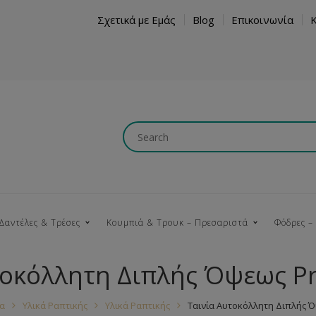
Σχετικά με Εμάς
Blog
Επικοινωνία
Δαντέλες & Τρέσες
Κουμπιά & Τρουκ – Πρεσαριστά
Φόδρες –
τοκόλλητη Διπλής Όψεως P
Κουμπώματα
Βαμβακερές
Ξύλινα
Κρόσια
Νήματα
Τ
α
Υλικά Ραπτικής
Υλικά Ραπτικής
Ταινία Αυτοκόλλητη Διπλής 