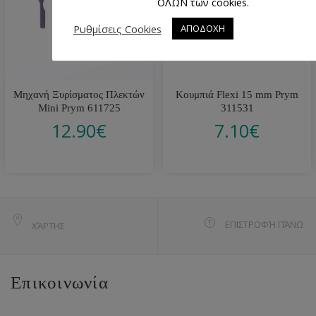
ΟΛΩΝ των cookies.
Ρυθμίσεις Cookies
ΑΠΟΔΟΧΗ
Μηχανή Ξυρίσματος Πλεκτών
Κουμπιά Flexi 15 mm Prym
Mini Prym 611725
311531
12.90
€
7.10
€
ΕΠΙΣΤΡΟΦΉ ΠΆΝΩ
ΧΆΡΤΗΣ
Επικοινωνία