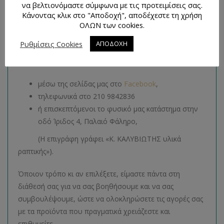
Απορίες
να βελτιονόμαστε σύμφωνα με τις προτειμίσεις σας.
Κάνοντας κλικ στο "Αποδοχή", αποδέχεστε τη χρήση
ΟΛΩΝ των cookies.
Για οποιαδήποτε απορία ή διευκρίνιση, θα χαρούμε
πολύ να σας εξυπηρετήσουμε!
Ρυθμίσεις Cookies
ΑΠΟΔΟΧΗ
Μπορείτε να επικοινωνήσετε μαζί μας:
μέσω της σελίδας μας στο
Facebook
,
τηλεφωνικά στο 210 9842836
ή επισκεπτόμενοι το φυσικό μας κατάστημα στην
οδό Ίριδος 4, Παλαιό Φάληρο,
(Η επιγράφη γράφει «Κ. ΚΑΛΥΒΙΩΤΗΣ υλικά
ραπτικής»).
Όποιον τρόπο κι αν επιλέξετε, είμαστε πάντα στη
διάθεσή σας για να σας βοηθήσουμε και να σας
συμβουλέψουμε, ώστε να ολοκληρώσετε τις αγορές σας
με τα προϊόντα που πραγματικά χρειάζεστε και
επιθυμείτε.