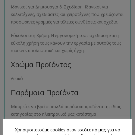
Ιδανικοί για Δημιουργία & Σχεδίαση: Ιδανικοί για
καλλιτέχνες, σχεδιαστές και χειροτέχνες που χρειάζονται
προσωρινές γραμμές για τέλειες συνθέσεις και σχέδια.
Εύκολοι στη Χρήση: Η εργονομική τους σχεδίαση και η
εύκολη χρήση τους κάνουν την εργασία με αυτούς τους
markers απολαυστική και χωρίς άγχη.
Χρώμα Προϊόντος
Λευκό
Παρόμοια Προϊόντα
Μπορείτε να βρείτε πολλά παρόμοια προϊόντα της ίδιας
κατηγορίας στο ηλεκτρονικό μας κατάστημα
ακολουθώντας τον σύνδεσμο
εδώ
.
Χρησιμοποιούμε cookies στον ιστότοπό μας για να