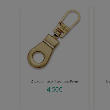
Διακοσμητικό Φερμουάρ Prym
Βε
4.50
€