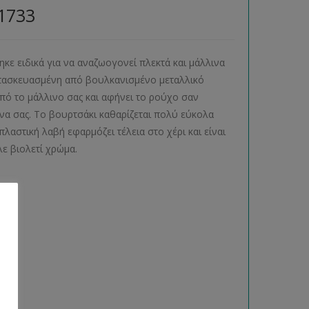
1733
κε ειδικά για να αναζωογονεί πλεκτά και μάλλινα
κατασκευασμένη από βουλκανισμένο μεταλλικό
πό το μάλλινο σας και αφήνει το ρούχο σαν
να σας. Το βουρτσάκι καθαρίζεται πολύ εύκολα
λαστική λαβή εφαρμόζει τέλεια στο χέρι και είναι
λε βιολετί χρώμα.