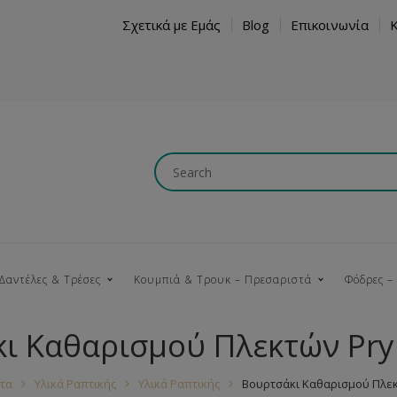
Σχετικά με Εμάς
Blog
Επικοινωνία
Δαντέλες & Τρέσες
Κουμπιά & Τρουκ – Πρεσαριστά
Φόδρες –
ι Καθαρισμού Πλεκτών Pr
Κουμπώματα
Βαμβακερές
Ξύλινα
Κρόσια
Νήματα
Τ
τα
Υλικά Ραπτικής
Υλικά Ραπτικής
Βουρτσάκι Καθαρισμού Πλεκ