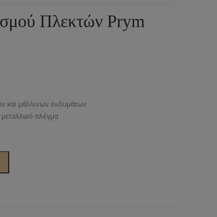
ια
υμπιά Τζίν
ισμού Πλεκτών Prym
ος
πουντούζια
ιτσίνια
τυτά Κουμπιά
γκράφες
ν και μάλλινων ενδυμάτων
υτές Ζώνες
 μεταλλικό πλέγμα