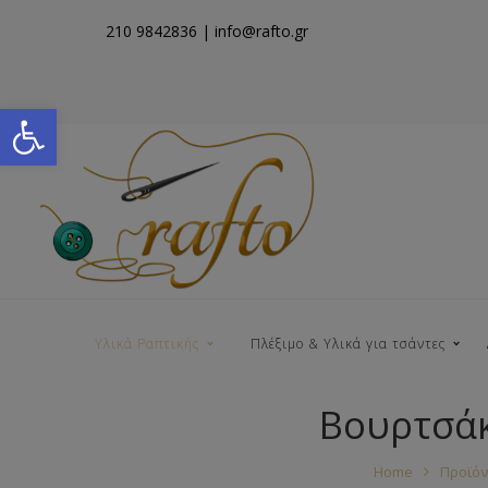
210 9842836
| info@rafto.gr
Open toolbar
Υλικά Ραπτικής
Πλέξιμο & Υλικά για τσάντες
Βουρτσάκ
Νήματα για Τσάντες
Home
Προϊόν