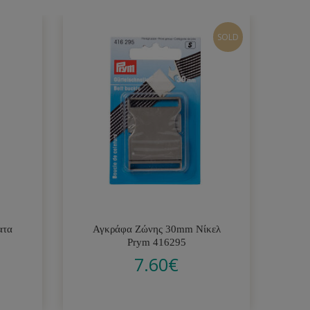
SOLD
ατα
Αγκράφα Ζώνης 30mm Νίκελ
Μη
Prym 416295
7.60
€