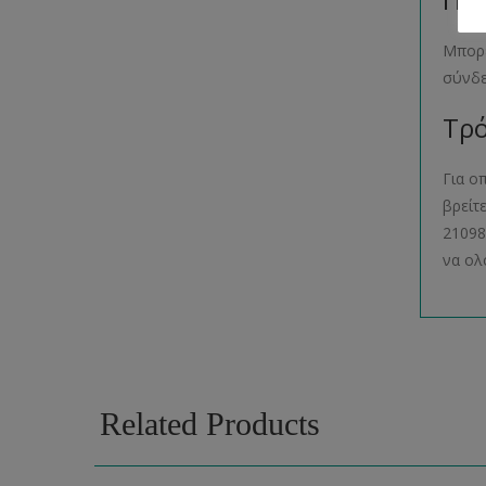
Μπορε
σύνδ
Τρό
Για ο
βρείτ
21098
να ολ
Related Products