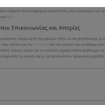
ίτε να βρείτε πολλά παρόμοια προϊόντα της ιδίας κατηγορίας στο 
εσμό
εδώ
.
ποι Επικοινωνίας και Απορίες
ποιαδήποτε απορία έχετε θα χαρούμε πολύ να σας βοηθήσουμε με ο
ε στην σελίδα μας στο
Facebook
είτε στο φυσικό μας κατάστημα Ίριδ
42836. Όποιον τρόπο και να επιλέξετε είμαστε πάντα διαθέσιμοι 
οκληρώσετε τις αγορές σας με τα προϊόντα που πραγματικά χρειάζεστ