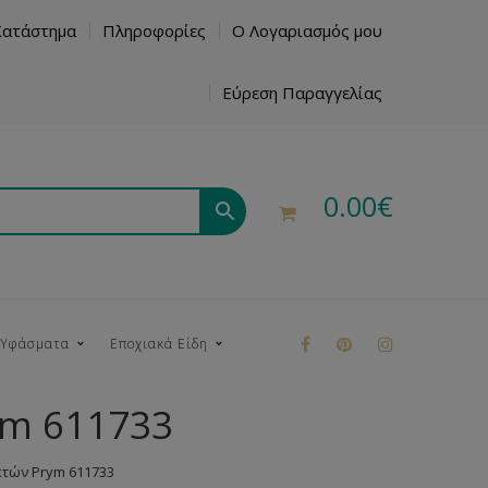
Κατάστημα
Πληροφορίες
Ο Λογαριασμός μου
Εύρεση Παραγγελίας
0.00
€
 Υφάσματα
Εποχιακά Είδη
ym 611733
ρούκ
τών Prym 611733