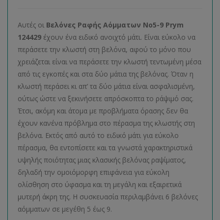
Αυτές οι
Βελόνες Ραφής Αόμματων No5-9 Prym
124429
έχουν ένα ειδικό ανοιχτό μάτι. Είναι εύκολο να
περάσετε την κλωστή στη βελόνα, αφού το μόνο που
χρειάζεται είναι να περάσετε την κλωστή τεντωμένη μέσα
από τις εγκοπές και στα δύο μάτια της βελόνας. Όταν η
κλωστή περάσει κι απ’ τα δύο μάτια είναι ασφαλισμένη,
ούτως ώστε να ξεκινήσετε απρόσκοπτα το ράψιμό σας.
Έτσι, ακόμη και άτομα με προβλήματα όρασης δεν θα
έχουν κανένα πρόβλημα στο πέρασμα της κλωστής στη
βελόνα. Εκτός από αυτό το ειδικό μάτι για εύκολο
πέρασμα, θα εντοπίσετε και τα γνωστά χαρακτηριστικά
υψηλής ποιότητας μιας κλασικής βελόνας ραψίματος,
δηλαδή την ομοιόμορφη επιφάνεια για εύκολη
ολίσθηση στο ύφασμα και τη μεγάλη και εξαιρετικά
μυτερή άκρη της. Η συσκευασία περιλαμβάνει 6 βελόνες
αόμματων σε μεγέθη 5 έως 9.