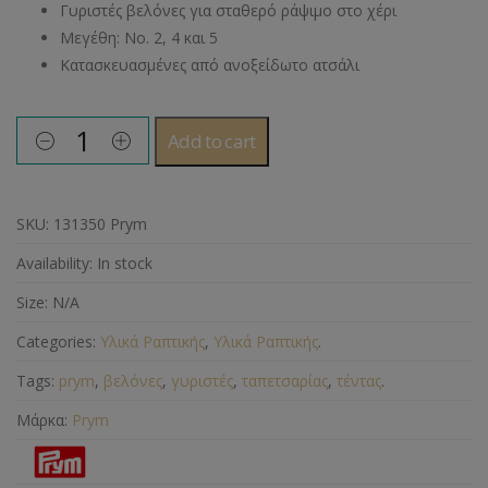
Γυριστές βελόνες για σταθερό ράψιμο στο χέρι
Μεγέθη: Νο. 2, 4 και 5
Κατασκευασμένες από ανοξείδωτο ατσάλι
Add to cart
SKU:
131350 Prym
Availability:
In stock
Size:
N/A
Categories:
Υλικά Ραπτικής
,
Υλικά Ραπτικής
.
Tags:
prym
,
βελόνες
,
γυριστές
,
ταπετσαρίας
,
τέντας
.
Μάρκα:
Prym