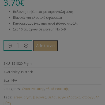
3.70
€
Βελόνες ραψίματος με στρογγυλή μύτη
Ιδανικές για ελαστικά υφάσματα
Κατασκευασμένες από ανοξείδωτο ατσάλι
Σετ 10 τεμαχίων σε μεγέθη Νο 5-9
Add to cart
SKU:
121820 Prym
Availability:
In stock
Size:
N/A
Categories:
Υλικά Ραπτικής
,
Υλικά Ραπτικής
.
Tags:
jersey
,
prym
,
βελόνες
,
βελόνες για ελαστικά
,
στρογγυλή
μύτη
.