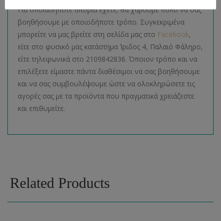
Για οποιαδήποτε απορία έχετε, θα χαρούμε πολύ να σας
βοηθήσουμε με οποιοδήποτε τρόπο. Συγκεκριμένα
μπορείτε να μας βρείτε στη σελίδα μας στο
Facebook
,
είτε στο φυσικό μας κατάστημα Ίριδος 4, Παλαιό Φάληρο,
είτε τηλεφωνικά στο 2109842836. Όποιον τρόπο και να
επιλέξετε είμαστε πάντα διαθέσιμοι να σας βοηθήσουμε
και να σας συμβουλέψουμε ώστε να ολοκληρώσετε τις
αγορές σας με τα προϊόντα που πραγματικά χρειάζεστε
και επιθυμείτε.
Related Products