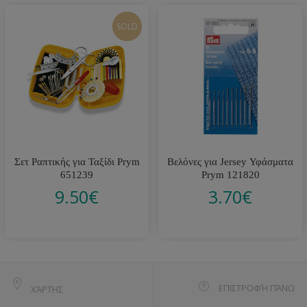
SOLD
Σετ Ραπτικής για Ταξίδι Prym
Βελόνες για Jersey Υφάσματα
651239
Prym 121820
9.50
€
3.70
€
ΕΠΙΣΤΡΟΦΉ ΠΆΝΩ
ΧΆΡΤΗΣ