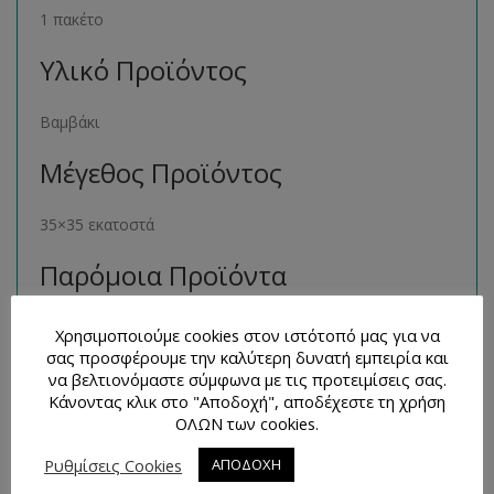
1 πακέτο
Υλικό Προϊόντος
Βαμβάκι
Μέγεθος Προϊόντος
35×35 εκατοστά
Παρόμοια Προϊόντα
Μπορείτε να βρείτε πολλά παρόμοια προϊόντα της ίδιας
Χρησιμοποιούμε cookies στον ιστότοπό μας για να
κατηγορίας στο ηλεκτρονικό μας κατάστημα
σας προσφέρουμε την καλύτερη δυνατή εμπειρία και
να βελτιονόμαστε σύμφωνα με τις προτειμίσεις σας.
ακολουθώντας τον σύνδεσμο
εδώ
.
Κάνοντας κλικ στο "Αποδοχή", αποδέχεστε τη χρήση
ΟΛΩΝ των cookies.
Τρόποι Επικοινωνίας και
Απορίες
Ρυθμίσεις Cookies
ΑΠΟΔΟΧΗ