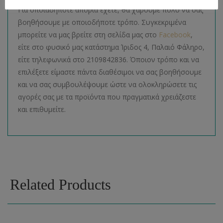
Για οποιαδήποτε απορία έχετε, θα χαρούμε πολύ να σας
βοηθήσουμε με οποιοδήποτε τρόπο. Συγκεκριμένα
μπορείτε να μας βρείτε στη σελίδα μας στο
Facebook
,
είτε στο φυσικό μας κατάστημα Ίριδος 4, Παλαιό Φάληρο,
είτε τηλεφωνικά στο 2109842836. Όποιον τρόπο και να
επιλέξετε είμαστε πάντα διαθέσιμοι να σας βοηθήσουμε
και να σας συμβουλέψουμε ώστε να ολοκληρώσετε τις
αγορές σας με τα προϊόντα που πραγματικά χρειάζεστε
και επιθυμείτε.
Related Products