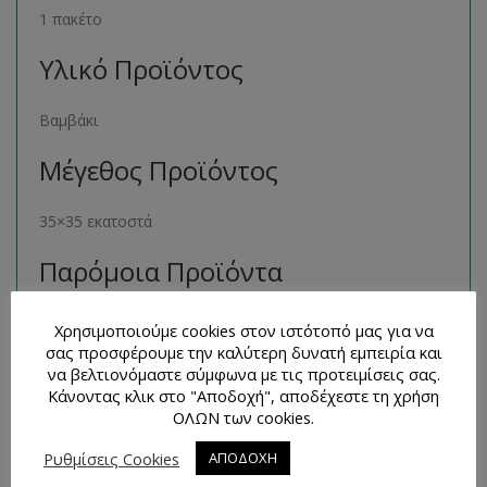
1 πακέτο
Υλικό Προϊόντος
Βαμβάκι
Μέγεθος Προϊόντος
35×35 εκατοστά
Παρόμοια Προϊόντα
Μπορείτε να βρείτε πολλά παρόμοια προϊόντα της ίδιας
Χρησιμοποιούμε cookies στον ιστότοπό μας για να
κατηγορίας στο ηλεκτρονικό μας κατάστημα
σας προσφέρουμε την καλύτερη δυνατή εμπειρία και
να βελτιονόμαστε σύμφωνα με τις προτειμίσεις σας.
ακολουθώντας τον σύνδεσμο
εδώ
.
Κάνοντας κλικ στο "Αποδοχή", αποδέχεστε τη χρήση
ΟΛΩΝ των cookies.
Τρόποι Επικοινωνίας και
Απορίες
Ρυθμίσεις Cookies
ΑΠΟΔΟΧΗ