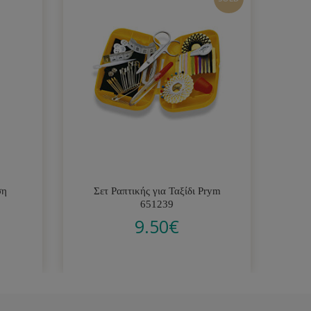
ση
Σετ Ραπτικής για Ταξίδι Prym
Β
3
651239
9.50
€