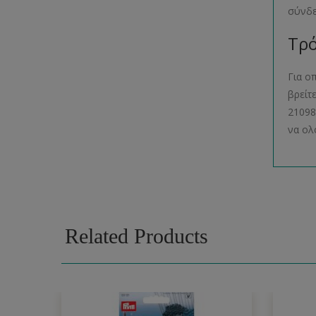
σύνδ
Τρό
Για ο
βρείτ
21098
να ολ
Related Products