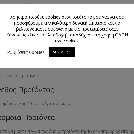
μα Προϊόντος
Χρησιμοποιούμε cookies στον ιστότοπό μας για να σας
 σκούρο
προσφέρουμε την καλύτερη δυνατή εμπειρία και να
βελτιονόμαστε σύμφωνα με τις προτειμίσεις σας.
θμός Τεμαχίων Προϊόντος
Κάνοντας κλικ στο "Αποδοχή", αποδέχεστε τη χρήση ΟΛΩΝ
των cookies.
γάρι
Ρυθμίσεις Cookies
ΑΠΟΔΟΧΗ
κό Προϊόντος
στέρας και μέταλλο
εθος Προϊόντος
 φάρδος και 110 cm μέγιστο μάκρος
όμοια Προϊόντα
ίτε να βρείτε πολλά παρόμοια προϊόντα της ίδιας κατηγορίας στο 