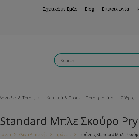
Σχετικά με Εμάς
Blog
Επικοινωνία
Δαντέλες & Τρέσες
Κουμπιά & Τρουκ – Πρεσαριστά
Φόδρες –
 Standard Μπλε Σκούρο Pr
Κουμπώματα
Βαμβακερές
Ξύλινα
Κρόσια
Νήματα
Τ
ϊόντα
Υλικά Ραπτικής
Τιράντες
Τιράντες Standard Μπλε Σκούρ