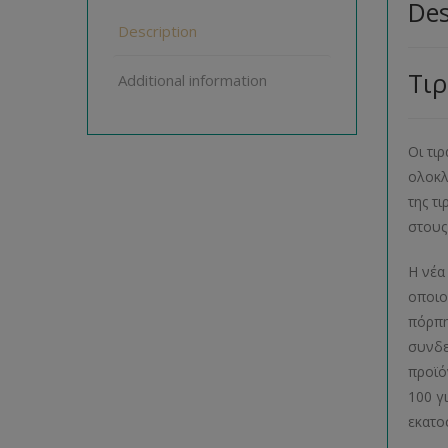
Des
Description
Τιρ
Additional information
Οι τι
ολοκλ
της τ
στους
Η νέα
οποιο
πόρπη
συνδε
προϊό
100 γ
εκατο