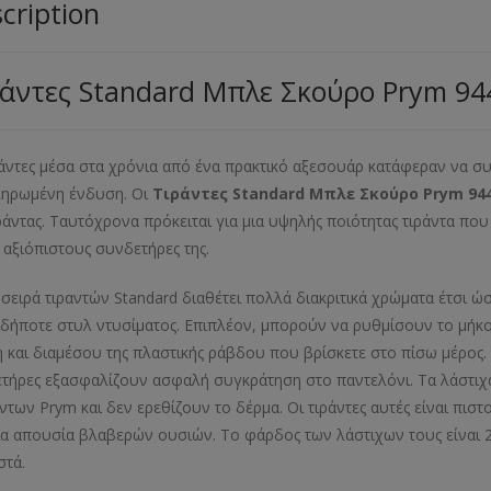
cription
άντες Standard Μπλε Σκούρο Prym 94
ράντες μέσα στα χρόνια από ένα πρακτικό αξεσουάρ κατάφεραν να 
ηρωμένη ένδυση. Οι
Τιράντες Standard Μπλε Σκούρο Prym 94
ιράντας. Ταυτόχρονα πρόκειται για μια υψηλής ποιότητας τιράντα πο
 αξιόπιστους συνδετήρες της.
 σειρά τιραντών Standard διαθέτει πολλά διακριτικά χρώματα έτσι
δήποτε στυλ ντυσίματος. Επιπλέον, μπορούν να ρυθμίσουν το μήκο
 και διαμέσου της πλαστικής ράβδου που βρίσκετε στο πίσω μέρος.
τήρες εξασφαλίζουν ασφαλή συγκράτηση στο παντελόνι. Τα λάστιχ
ντων Prym και δεν ερεθίζουν το δέρμα. Οι τιράντες αυτές είναι πι
ια απουσία βλαβερών ουσιών. Το φάρδος των λάστιχων τους είναι 2,
στά.