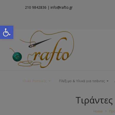
210 9842836
| info@rafto.gr
Open toolbar
Υλικά Ραπτικής
Πλέξιμο & Υλικά για τσάντες
Τιράντες
Νήματα για Τσάντες
Home
Προ