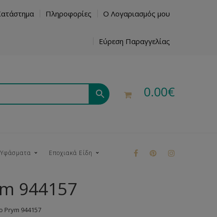
Κατάστημα
Πληροφορίες
Ο Λογαριασμός μου
Εύρεση Παραγγελίας
0.00
€
 Υφάσματα
Εποχιακά Είδη
ym 944157
ρούκ
ο Prym 944157