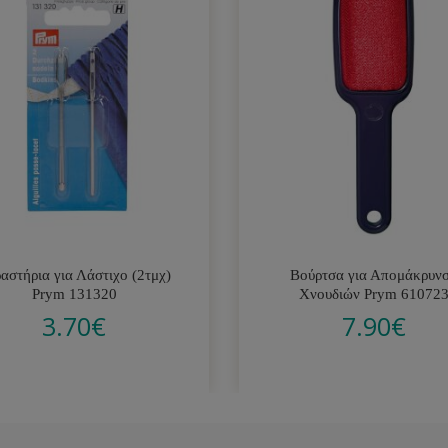
αστήρια για Λάστιχο (2τμχ)
Βούρτσα για Απομάκρυν
Prym 131320
Χνουδιών Prym 61072
3.70
€
7.90
€