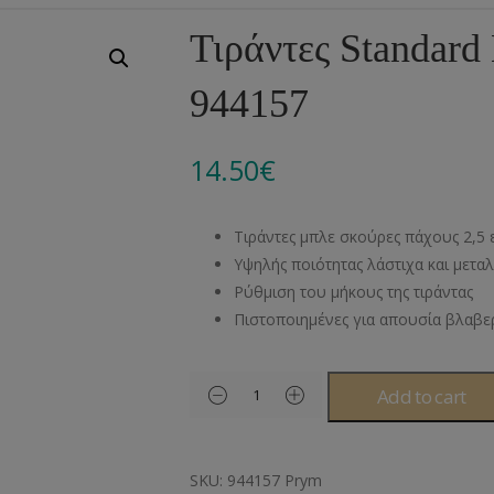
Αλυσίδες
Μπροντερί
Παιδικά
Πομ-Πομ
Βελόνες – Βελονάκ
Κο
Τιράντες Standar
Μεταλλικά Εξαρτήματα
Κιπούρ
Πουκαμίσου
Φυτίλια- Κορδόνια
Αξεσουάρ Πλεξίματ
Μ
944157
Διάφορα Υλικά
Πολυέστερ
Στρας
Διάφορες Τρέσες
Πρ
Ελαστικές
Μεταλλικά
Ν
14.50
€
Μοντγκόμερι
Α
Τιράντες μπλε σκούρες πάχους 2,5
Άλλα Υλικά
Ντ
Υψηλής ποιότητας λάστιχα και μετα
Ρύθμιση του μήκους της τιράντας
Πιστοποιημένες για απουσία βλαβ
Add to cart
SKU:
944157 Prym