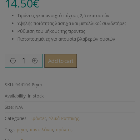
14.50
€
Τιράντες γκρι ανοιχτό πάχους 2,5 εκατοστών
Υψηλής ποιότητας λάστιχα και μεταλλικοί συνδετήρες
Ρύθμιση του μήκους της τιράντας
Πιστοποιημένες για απουσία βλαβερών ουσιών
Add to cart
SKU:
944104 Prym
Availability:
In stock
Size:
N/A
Categories:
Τιράντες
,
Υλικά Ραπτικής
.
Tags:
prym
,
παντελόνια
,
τιράντες
.