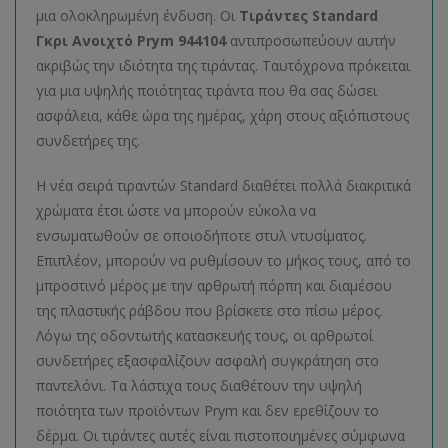
μια ολοκληρωμένη ένδυση. Οι
Τιράντες Standard
Γκρι Ανοιχτό Prym 944104
αντιπροσωπεύουν αυτήν
ακριβώς την ιδιότητα της τιράντας. Ταυτόχρονα πρόκειται
για μια υψηλής ποιότητας τιράντα που θα σας δώσει
ασφάλεια, κάθε ώρα της ημέρας, χάρη στους αξιόπιστους
συνδετήρες της.
Η νέα σειρά τιραντών Standard διαθέτει πολλά διακριτικά
χρώματα έτσι ώστε να μπορούν εύκολα να
ενσωματωθούν σε οποιοδήποτε στυλ ντυσίματος.
Επιπλέον, μπορούν να ρυθμίσουν το μήκος τους, από το
μπροστινό μέρος με την αρθρωτή πόρπη και διαμέσου
της πλαστικής ράβδου που βρίσκετε στο πίσω μέρος.
Λόγω της οδοντωτής κατασκευής τους, οι αρθρωτοί
συνδετήρες εξασφαλίζουν ασφαλή συγκράτηση στο
παντελόνι. Τα λάστιχα τους διαθέτουν την υψηλή
ποιότητα των προϊόντων Prym και δεν ερεθίζουν το
δέρμα. Οι τιράντες αυτές είναι πιστοποιημένες σύμφωνα