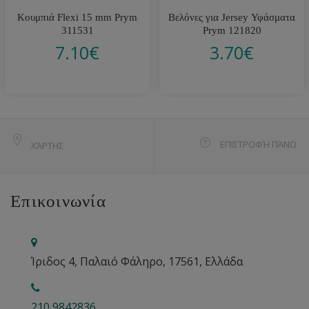
Κουμπιά Flexi 15 mm Prym
Βελόνες για Jersey Υφάσματα
311531
Prym 121820
7.10
€
3.70
€
ΕΠΙΣΤΡΟΦΉ ΠΆΝΩ
ΧΆΡΤΗΣ
Επικοινωνία
Ίριδος 4, Παλαιό Φάληρο, 17561, Ελλάδα
210 9842836