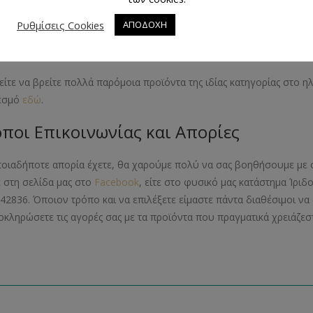
 από πλαστικό
Ρυθμίσεις Cookies
ΑΠΟΔΟΧΗ
όμοια Προϊόντα
ίτε να βρείτε πολλά παρόμοια προϊόντα της ιδίας κατηγορίας στο 
εσμό
εδώ
.
ποι Επικοινωνίας και Απορίες
ποιαδήποτε απορία έχετε, θα χαρούμε πολύ να σας βοηθήσουμε με 
ε στη σελίδα μας στο
Facebook
, είτε στο φυσικό μας κατάστημα Ίριδ
42836. Όποιον τρόπο και να επιλέξετε είμαστε πάντα διαθέσιμοι 
οκληρώσετε τις αγορές σας με τα προϊόντα που πραγματικά χρειάζεστ