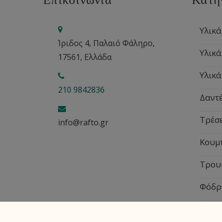
Υλικά
Ίριδος 4, Παλαιό Φάληρο,
Υλικά
17561, Ελλάδα
Υλικά
210 9842836
Δαντέ
Τρέσ
info@rafto.gr
Κουμ
Τρου
Φόδρ
Εποχ