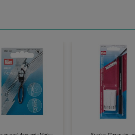
κοσμητικό Φερμουάρ Μαύρο
Ετικέτες Πλυντηρίου με