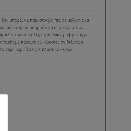
α δεν μπορεί να πάει στραβά πια σε μελλοντικά
α χαλαρά κουμπιά μπορούν να επισκευαστούν
εξοπλισμένο για όλες τις ανάγκες ραψίματος με
 ραπτικής με παραμάνες, κλωστές σε διάφορα
ο χέρι, καρφίτσες με πλαστικό κεφάλι,