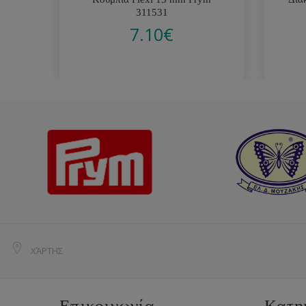
311531
7.10
€
ΧΆΡΤΗΣ
Επικοινωνία
Κατη