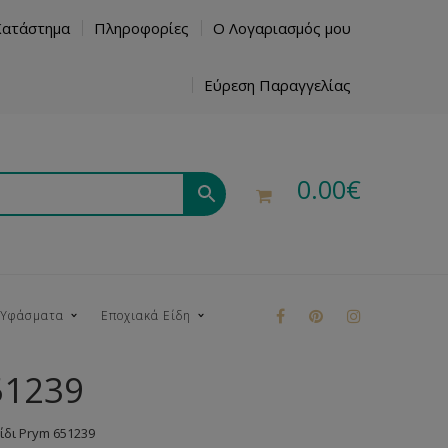
Κατάστημα
Πληροφορίες
Ο Λογαριασμός μου
Εύρεση Παραγγελίας
0.00
€
 Υφάσματα
Εποχιακά Είδη
51239
ρούκ
ξίδι Prym 651239