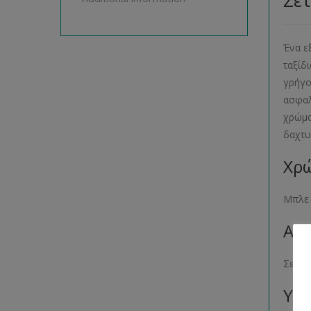
Σετ
Ένα ε
ταξίδ
γρήγο
ασφαλ
χρώμα
δαχτυ
Χρώ
Μπλε 
Αρι
Σετ τ
Υλι