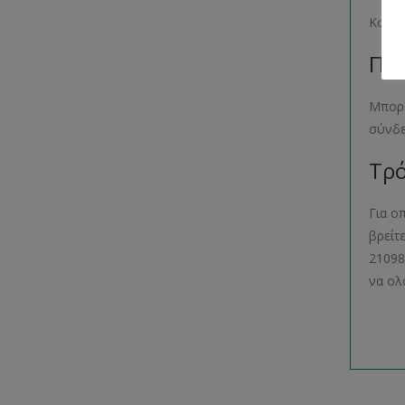
Κουτί
Παρ
Μπορε
σύνδ
Τρό
Για ο
βρείτ
21098
να ολ