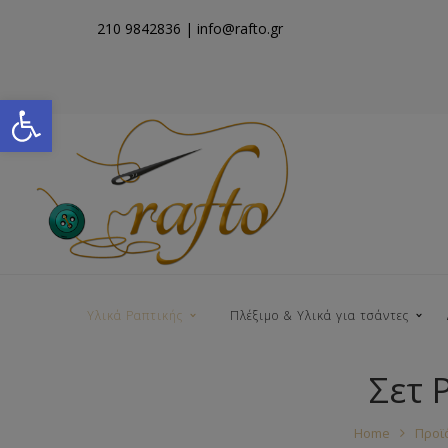
210 9842836
| info@rafto.gr
Open toolbar
Υλικά Ραπτικής
Πλέξιμο & Υλικά για τσάντες
Σετ 
Νήματα για Τσάντες
Home
Προϊ