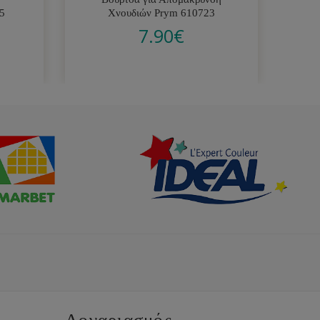
5
Χνουδιών Prym 610723
7.90
€
Λογαριασμός