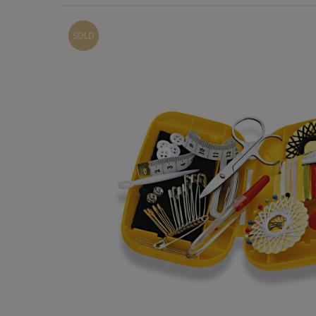
Χερούλια Τσάντας
SOLD
Ιμάντες
Πλέγματα