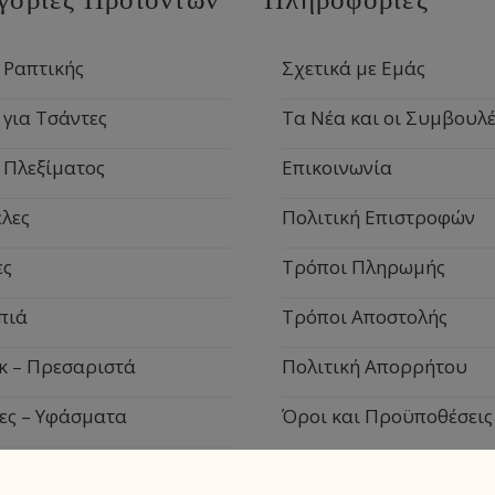
 Ραπτικής
Σχετικά με Εμάς
 για Τσάντες
Τα Νέα και οι Συμβουλέ
 Πλεξίματος
Επικοινωνία
λες
Πολιτική Επιστροφών
ες
Τρόποι Πληρωμής
πιά
Τρόποι Αποστολής
κ – Πρεσαριστά
Πολιτική Απορρήτου
ες – Υφάσματα
Όροι και Προϋποθέσεις
ιακά Είδη