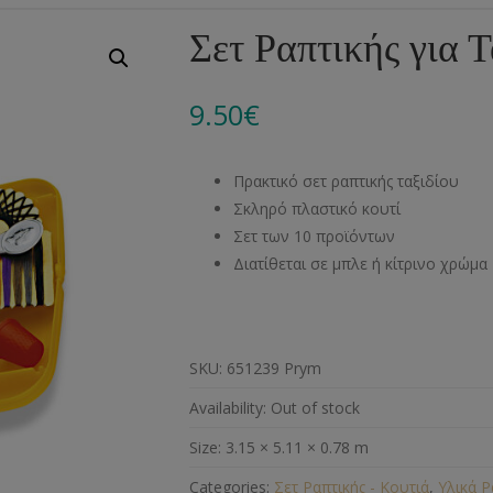
Αλυσίδες
Μπροντερί
Παιδικά
Πομ-Πομ
Βελόνες – Βελονάκ
Κο
Σετ Ραπτικής για 
Μεταλλικά Εξαρτήματα
Κιπούρ
Πουκαμίσου
Φυτίλια- Κορδόνια
Αξεσουάρ Πλεξίματ
Μ
9.50
€
Διάφορα Υλικά
Πολυέστερ
Στρας
Διάφορες Τρέσες
Πρ
Ελαστικές
Μεταλλικά
Ν
Πρακτικό σετ ραπτικής ταξιδίου
Μοντγκόμερι
Α
Σκληρό πλαστικό κουτί
Σετ των 10 προϊόντων
Άλλα Υλικά
Ντ
Διατίθεται σε μπλε ή κίτρινο χρώμα
SKU:
651239 Prym
Availability:
Out of stock
Size:
3.15 × 5.11 × 0.78 m
Categories:
Σετ Ραπτικής - Κουτιά
,
Υλικά Ρ