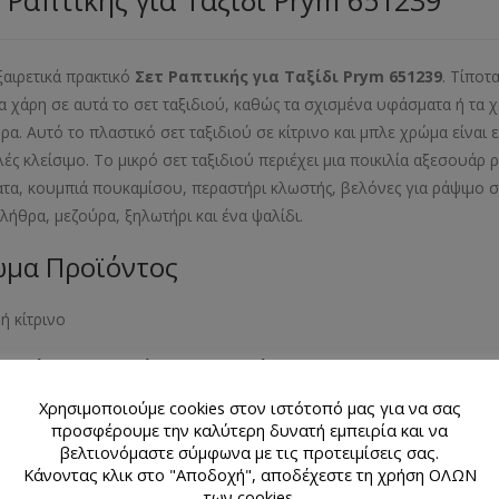
 Ραπτικής για Ταξίδι Prym 651239
ξαιρετικά πρακτικό
Σετ Ραπτικής για Ταξίδι Prym 651239
. Τίποτ
ια χάρη σε αυτά τo σετ ταξιδιού, καθώς τα σχισμένα υφάσματα ή τ
ρα. Αυτό το πλαστικό σετ ταξιδιού σε κίτρινο και μπλε χρώμα είναι 
ές κλείσιμο. Το μικρό σετ ταξιδιού περιέχει μια ποικιλία αξεσουάρ
τα, κουμπιά πουκαμίσου, περαστήρι κλωστής, βελόνες για ράψιμο στ
λήθρα, μεζούρα, ξηλωτήρι και ένα ψαλίδι.
μα Προϊόντος
ή κίτρινο
θμός Τεμαχίων Προϊόντος
Χρησιμοποιούμε cookies στον ιστότοπό μας για να σας
ων 10 προϊόντων
προσφέρουμε την καλύτερη δυνατή εμπειρία και να
βελτιονόμαστε σύμφωνα με τις προτειμίσεις σας.
κό Προϊόντος
Κάνοντας κλικ στο "Αποδοχή", αποδέχεστε τη χρήση ΟΛΩΝ
των cookies.