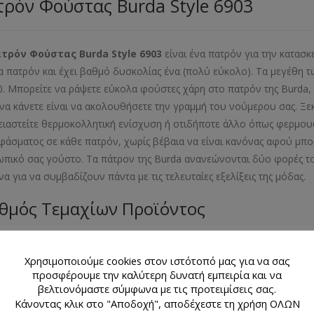
ρόν Φούστας Burda Style 6903
ατρόν Φούστας
Burda
Style
6903
είναι ένα πατρόν για την κατασ
α πατρόν και έχει βαθμό δυσκολίας ένα (πολύ εύκολο). Τα μεγέθη τ
0. Μπορείτε να ράψετε εύκολα φούστες χάρη στο πατρόν της Burda,
 να κάνετε είναι να ακολουθήσετε την γραμμή του νούμερου σας. Ξε
ειαστείτε θερμοκολλητική ενίσχυση ή οτιδήποτε άλλο όπως φερμουάρ
φάσματος σε κάθε πατρόν, χωρίς βέβαια να είναι κανόνας αφού μπορ
πικό σας γούστο. Τα πάτρον της Burda ανανεώνονται δύο φορές το
να για να συμβαδίζουν πάντα με τις τελευταίες εξελίξεις της μόδ
θμός Τεμαχίων Προϊόντος
λιαράκι με 2 σχέδια πατρόν
Χρησιμοποιούμε cookies στον ιστότοπό μας για να σας
εθος Προϊόντος
προσφέρουμε την καλύτερη δυνατή εμπειρία και να
βελτιονόμαστε σύμφωνα με τις προτειμίσεις σας.
Κάνοντας κλικ στο "Αποδοχή", αποδέχεστε τη χρήση ΟΛΩΝ
- 38- 40- 42- 44- 46- 48- 50