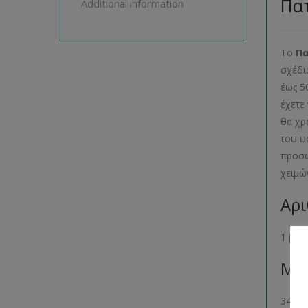
Πατ
Additional information
Το
Π
σχέδι
έως 5
έχετε
θα χρ
του υ
προσω
χειμώ
Αρι
1 βιβ
Μέγ
34- 36