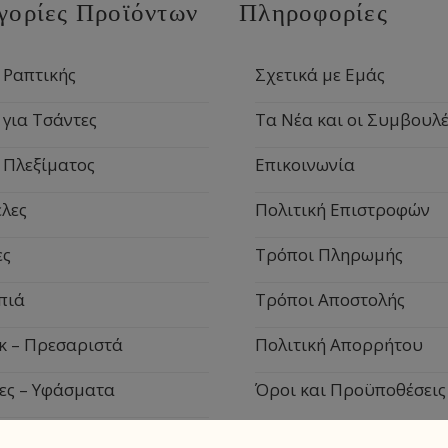
γορίες Προϊόντων
Πληροφορίες
 Ραπτικής
Σχετικά με Εμάς
 για Τσάντες
Τα Νέα και οι Συμβουλέ
 Πλεξίματος
Επικοινωνία
λες
Πολιτική Επιστροφών
ες
Τρόποι Πληρωμής
πιά
Τρόποι Αποστολής
κ – Πρεσαριστά
Πολιτική Απορρήτου
ες – Υφάσματα
Όροι και Προϋποθέσεις
ιακά Είδη