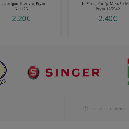
εραστήρια Βελόνας Prym
Βελόνες Ραφής Μεγάλο Μ
611175
Prym 125542
2.20
€
2.40
€
ΕΠΙΣΤΡΟΦΉ ΠΆΝΩ