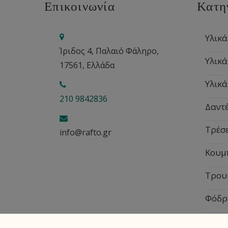
Επικοινωνία
Κατη
Υλικά
Ίριδος 4, Παλαιό Φάληρο,
Υλικά
17561, Ελλάδα
Υλικά
210 9842836
Δαντέ
Τρέσ
info@rafto.gr
Κουμ
Τρου
Φόδρ
Εποχ