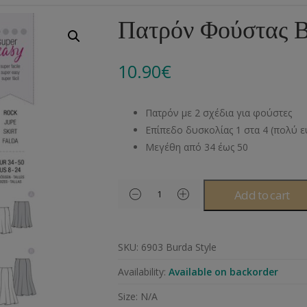
Αλυσίδες
Μπροντερί
Παιδικά
Πομ-Πομ
Βελόνες – Βελονάκ
Κο
Πατρόν Φούστας B
Μεταλλικά Εξαρτήματα
Κιπούρ
Πουκαμίσου
Φυτίλια- Κορδόνια
Αξεσουάρ Πλεξίματ
Μ
10.90
€
Διάφορα Υλικά
Πολυέστερ
Στρας
Διάφορες Τρέσες
Πρ
Ελαστικές
Μεταλλικά
Ν
Πατρόν με 2 σχέδια για φούστες
Μοντγκόμερι
Α
Επίπεδο δυσκολίας 1 στα 4 (πολύ 
Μεγέθη από 34 έως 50
Άλλα Υλικά
Ντ
Add to cart
SKU:
6903 Burda Style
Availability:
Available on backorder
Size:
N/A