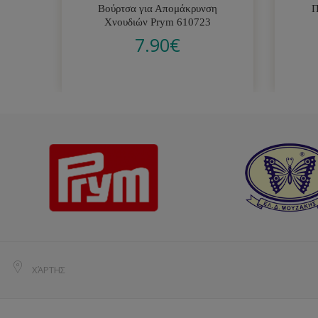
Βούρτσα για Απομάκρυνση
Π
Χνουδιών Prym 610723
7.90
€
ΧΆΡΤΗΣ