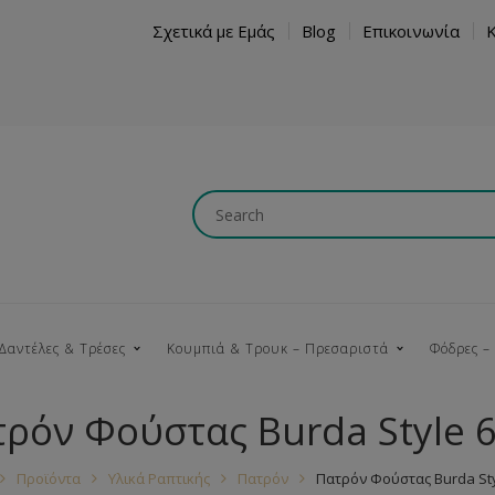
Σχετικά με Εμάς
Blog
Επικοινωνία
Δαντέλες & Τρέσες
Κουμπιά & Τρουκ – Πρεσαριστά
Φόδρες –
ρόν Φούστας Burda Style 
Κουμπώματα
Βαμβακερές
Ξύλινα
Κρόσια
Νήματα
Τ
Προϊόντα
Υλικά Ραπτικής
Πατρόν
Πατρόν Φούστας Burda Sty