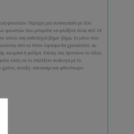
κευή φουστών. Περιέχει μια συσκευασία με δύο
ων φουστών που μπορείτε να φτιάξετε είναι από 34
 το οποίο σας καθοδηγεί βήμα- βήμα, το μόνο που
κινώντας από το πόσο ύφασμα θα χρειαστείτε, αν
, κουμπιά ή φόδρα. Επίσης σας προτείνει το είδος
είτε εσείς να το επιλέξετε ανάλογα με το
 χρόνο, άνοιξη- καλοκαίρι και φθινόπωρο-
ας.