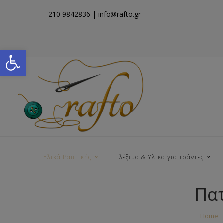
210 9842836
| info@rafto.gr
Open toolbar
Υλικά Ραπτικής
Πλέξιμο & Υλικά για τσάντες
Πατ
Νήματα για Τσάντες
Home