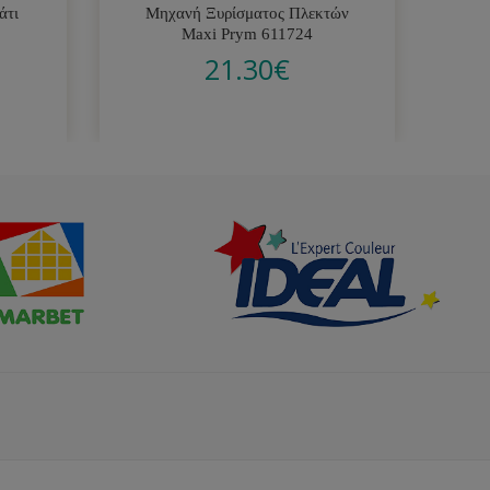
άτι
Μηχανή Ξυρίσματος Πλεκτών
Μη
Maxi Prym 611724
21.30
€