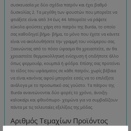
συσκευασία με δύο σχέδια πατρόν και έχει βαθμό
δυσκολίας 2. Τα μεγέθη των φουστών που μπορείτε να
φτιάξετε είναι από 34 έως 44. Μπορείτε να ράψετε
εύκολα φούστες χάρη στο πατρόν της Burda, το οποίο
σας καθοδηγεί βήμα- βήμα, το μόνο που έχετε να κάνετε
είναι να ακολουθήσετε την γραμμή του νούμερου σας.
Ξεκινώντας από το πόσο ύφασμα θα χρειαστείτε, αν θα
χρειαστείτε θερμοκολλητική ενίσχυση ή οτιδήποτε άλλο
όπως φερμουάρ, κουμπιά ή φόδρα. Επίσης σας προτείνει
το είδος του υφάσματος σε κάθε πατρόν, χωρίς βέβαια
να είναι κανόνας αφού μπορείτε εσείς να το επιλέξετε
ανάλογα με το προσωπικό σας γούστο. Τα πάτρον της
Burda ανανεώνονται δύο φορές το χρόνο, άνοιξη-
καλοκαίρι και φθινόπωρο- χειμώνα για να συμβαδίζουν
πάντα με τις τελευταίες εξελίξεις της μόδας.
Αριθμός Τεμαχίων Προϊόντος