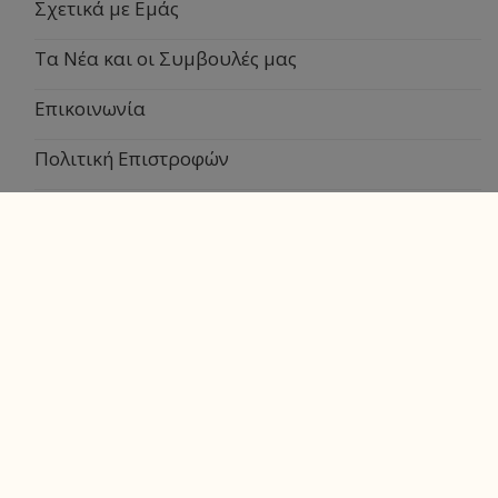
Σχετικά με Εμάς
Τα Νέα και οι Συμβουλές μας
Επικοινωνία
Πολιτική Επιστροφών
Τρόποι Πληρωμής
Τρόποι Αποστολής
Πολιτική Απορρήτου
Όροι και Προϋποθέσεις
Λογαριασμός