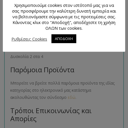
1 βιβλιαράκι με 2 σχέδια πατρόν
Χρησιμοποιούμε cookies στον ιστότοπό μας για να
σας προσφέρουμε την καλύτερη δυνατή εμπειρία και
Μέγεθος Προϊόντος
να βελτιονόμαστε σύμφωνα με τις προτειμίσεις σας.
Κάνοντας κλικ στο "Αποδοχή", αποδέχεστε τη χρήση
ΟΛΩΝ των cookies.
34- 36- 38- 40- 42- 44
Ρυθμίσεις Cookies
ΑΠΟΔΟΧΗ
Επίπεδο Δυσκολίας
Δυσκολία 2 στα 4
Παρόμοια Προϊόντα
Μπορείτε να βρείτε πολλά παρόμοια προϊόντα της ιδίας
κατηγορίας στο ηλεκτρονικό μας κατάστημα
ακολουθώντας τον σύνδεσμο
εδώ
.
Τρόποι Επικοινωνίας και
Απορίες