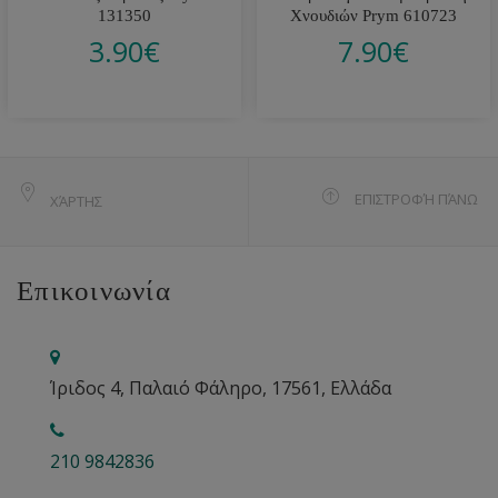
131350
Χνουδιών Prym 610723
3.90
€
7.90
€
ΕΠΙΣΤΡΟΦΉ ΠΆΝΩ
ΧΆΡΤΗΣ
Επικοινωνία
Ίριδος 4, Παλαιό Φάληρο, 17561, Ελλάδα
210 9842836