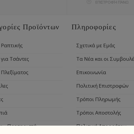
ΕΠΙΣΤΡΟΦΉ ΠΆΝΩ
γορίες Προϊόντων
Πληροφορίες
 Ραπτικής
Σχετικά με Εμάς
 για Τσάντες
Τα Νέα και οι Συμβουλέ
 Πλεξίματος
Επικοινωνία
λες
Πολιτική Επιστροφών
ες
Τρόποι Πληρωμής
πιά
Τρόποι Αποστολής
κ – Πρεσαριστά
Πολιτική Απορρήτου