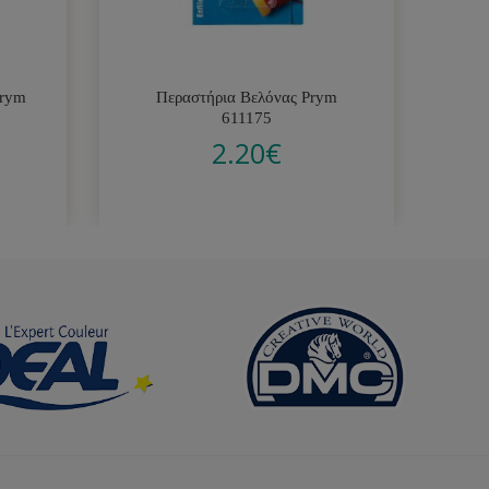
Prym
Περαστήρια Βελόνας Prym
Μη
611175
2.20
€