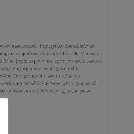
οπ και πανωφοριών. Περιέχει μια συσκευασία με
πορείτε να φτιάξετε είναι από 34 έως 46. Μπορείτε
 βήμα- βήμα, το μόνο που έχετε να κάνετε είναι να
σμα θα χρειαστείτε, αν θα χρειαστείτε
δρα. Επίσης σας προτείνει το είδος του
 εσείς να το επιλέξετε ανάλογα με το προσωπικό
ιξη- καλοκαίρι και φθινόπωρο- χειμώνα για να