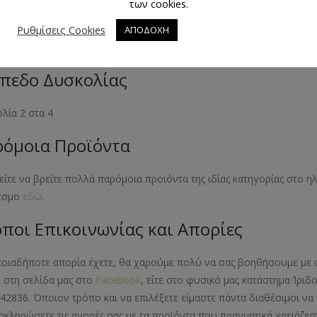
των cookies.
εθος Προϊόντος
Ρυθμίσεις Cookies
ΑΠΟΔΟΧΗ
- 38- 40- 42- 44- 46
πεδο Δυσκολίας
λία 2 στα 4
όμοια Προϊόντα
ίτε να βρείτε πολλά παρόμοια προϊόντα της ιδίας κατηγορίας στο 
εσμο
εδώ
.
ποι Επικοινωνίας και Απορίες
ποιαδήποτε απορία έχετε, θα χαρούμε πολύ να σας βοηθήσουμε με 
ε στη σελίδα μας στο
Facebook
, είτε στο φυσικό μας κατάστημα Ίριδ
42836. Όποιον τρόπο και να επιλέξετε είμαστε πάντα διαθέσιμοι 
οκληρώσετε τις αγορές σας με τα προϊόντα που πραγματικά χρειάζεστ