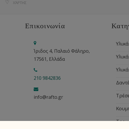
ΧΆΡΤΗΣ
Επικοινωνία
Κατη
Υλικά
Ίριδος 4, Παλαιό Φάληρο,
Υλικά
17561, Ελλάδα
Υλικά
210 9842836
Δαντέ
Τρέσ
info@rafto.gr
Κουμ
Τρου