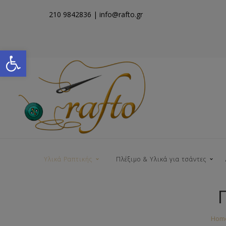
210 9842836
| info@rafto.gr
Open toolbar
Υλικά Ραπτικής
Πλέξιμο & Υλικά για τσάντες
Νήματα για Τσάντες
Hom