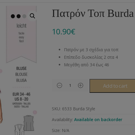
Αλυσίδες
Μπροντερί
Παιδικά
Πομ-Πομ
Βελόνες – Βελονάκ
Κο
Πατρόν Τοπ Burda 
Μεταλλικά Εξαρτήματα
Κιπούρ
Πουκαμίσου
Φυτίλια- Κορδόνια
Αξεσουάρ Πλεξίματ
Μ
10.90
€
Διάφορα Υλικά
Πολυέστερ
Στρας
Διάφορες Τρέσες
Πρ
Ελαστικές
Μεταλλικά
Ν
Πατρόν με 3 σχέδια για τοπ
Μοντγκόμερι
Α
Επίπεδο δυσκολίας 2 στα 4
Μεγέθη από 34 έως 46
Άλλα Υλικά
Ντ
Add to cart
SKU:
6533 Burda Style
Availability:
Available on backorder
Size:
N/A