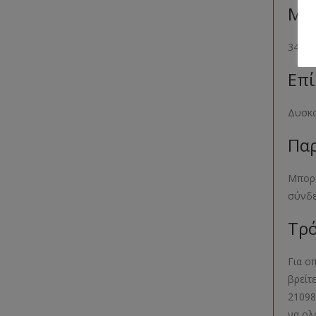
Μέγ
34- 36
Επί
Δυσκο
Παρ
Μπορε
σύνδ
Τρό
Για ο
βρείτ
21098
να ολ