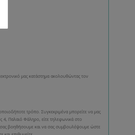
ηλεκτρονικό μας κατάστημα ακολουθώντας τον
οποιοδήποτε τρόπο. Συγκεκριμένα μπορείτε να μας
ος 4, Παλαιό Φάληρο, είτε τηλεφωνικά στο
να σας βοηθήσουμε και να σας συμβουλέψουμε ώστε
ε και επιθυμείτε.