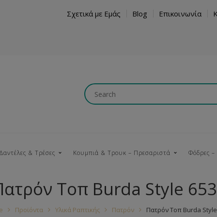
Σχετικά με Εμάς
Blog
Επικοινωνία
Δαντέλες & Τρέσες
Κουμπιά & Τρουκ – Πρεσαριστά
Φόδρες –
Πατρόν Τοπ Burda Style 65
Κουμπώματα
Βαμβακερές
Ξύλινα
Κρόσια
Νήματα
Τ
e
Προϊόντα
Υλικά Ραπτικής
Πατρόν
Πατρόν Τοπ Burda Style