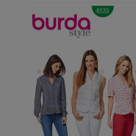
Χερούλια Τσάντας
Ιμάντες
Πλέγματα