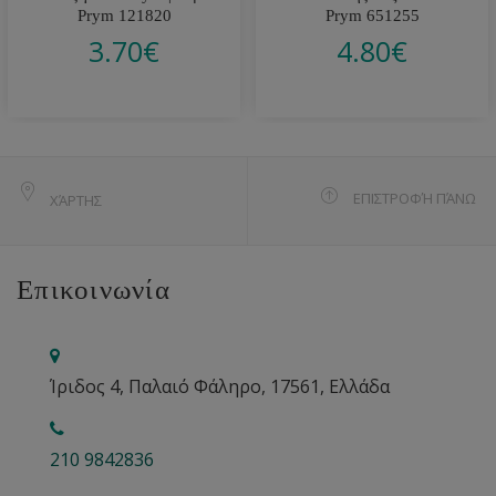
Prym 121820
Prym 651255
3.70
€
4.80
€
ΕΠΙΣΤΡΟΦΉ ΠΆΝΩ
ΧΆΡΤΗΣ
Επικοινωνία
Ίριδος 4, Παλαιό Φάληρο, 17561, Ελλάδα
210 9842836