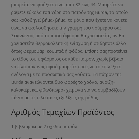
μπορείτε να φτιάξετε είναι από 32 έως 44. Μπορείτε να
ράψετε εύκολα τοπ χάρη στο πατρόν της Burda, το οποίο
σας καθοδηγεί βήμα- βήμα, το μόνο που έχετε να κάνετε
είναι να ακολουθήσετε την γραμμή του νούμερου σας.
Ξεκινώντας από το πόσο ύφασμα θα χρειαστείτε, αν θα
χρειαστείτε θερμοκολλητική ενίσχυση ή οτιδήποτε άλλο
όπως φερμουάρ, κουμπιά ή φόδρα. Επίσης σας προτείνει
το είδος του υφάσματος σε κάθε πατρόν, χωρίς βέβαια
να είναι κανόνας αφού μπορείτε εσείς να το επιλέξετε
ανάλογα με το προσωπικό σας γούστο. Τα πάτρον της
Burda ανανεώνονται δύο φορές το χρόνο, άνοιξη-
καλοκαίρι και φθινόπωρο- χειμώνα για να συμβαδίζουν
πάντα με τις τελευταίες εξελίξεις της μόδας.
Αριθμός Τεμαχίων Προϊόντος
1 βιβλιαράκι με 2 σχέδια πατρόν