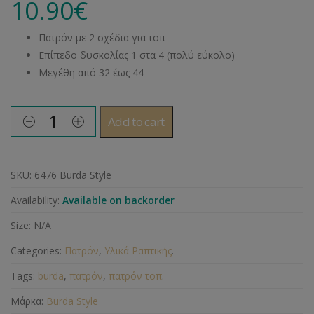
10.90
€
Πατρόν με 2 σχέδια για τοπ
Επίπεδο δυσκολίας 1 στα 4 (πολύ εύκολο)
Μεγέθη από 32 έως 44
Add to cart
SKU:
6476 Burda Style
Availability:
Available on backorder
Size:
N/A
Categories:
Πατρόν
,
Υλικά Ραπτικής
.
Tags:
burda
,
πατρόν
,
πατρόν τοπ
.
Μάρκα:
Burda Style