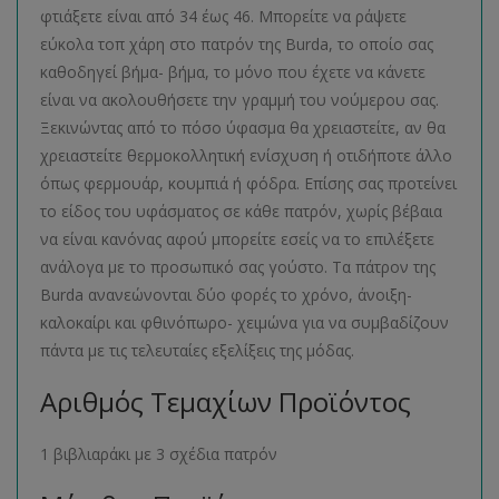
φτιάξετε είναι από 34 έως 46. Μπορείτε να ράψετε
εύκολα τοπ χάρη στο πατρόν της Burda, το οποίο σας
καθοδηγεί βήμα- βήμα, το μόνο που έχετε να κάνετε
είναι να ακολουθήσετε την γραμμή του νούμερου σας.
Ξεκινώντας από το πόσο ύφασμα θα χρειαστείτε, αν θα
χρειαστείτε θερμοκολλητική ενίσχυση ή οτιδήποτε άλλο
όπως φερμουάρ, κουμπιά ή φόδρα. Επίσης σας προτείνει
το είδος του υφάσματος σε κάθε πατρόν, χωρίς βέβαια
να είναι κανόνας αφού μπορείτε εσείς να το επιλέξετε
ανάλογα με το προσωπικό σας γούστο. Τα πάτρον της
Burda ανανεώνονται δύο φορές το χρόνο, άνοιξη-
καλοκαίρι και φθινόπωρο- χειμώνα για να συμβαδίζουν
πάντα με τις τελευταίες εξελίξεις της μόδας.
Αριθμός Τεμαχίων Προϊόντος
1 βιβλιαράκι με 3 σχέδια πατρόν