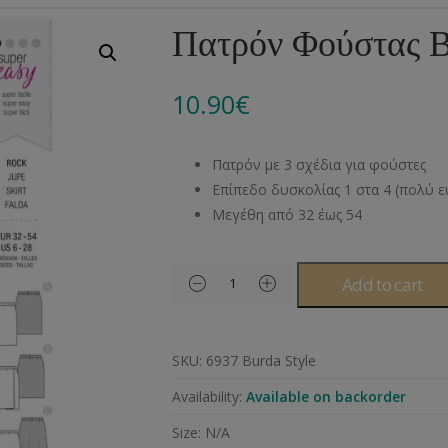
Αλυσίδες
Μπροντερί
Παιδικά
Πομ-Πομ
Βελόνες – Βελονάκ
Κο
Πατρόν Φούστας B
Μεταλλικά Εξαρτήματα
Κιπούρ
Πουκαμίσου
Φυτίλια- Κορδόνια
Αξεσουάρ Πλεξίματ
Μ
10.90
€
Διάφορα Υλικά
Πολυέστερ
Στρας
Διάφορες Τρέσες
Πρ
Ελαστικές
Μεταλλικά
Ν
Πατρόν με 3 σχέδια για φούστες
Μοντγκόμερι
Α
Επίπεδο δυσκολίας 1 στα 4 (πολύ 
Μεγέθη από 32 έως 54
Άλλα Υλικά
Ντ
Add to cart
SKU:
6937 Burda Style
Availability:
Available on backorder
Size:
N/A