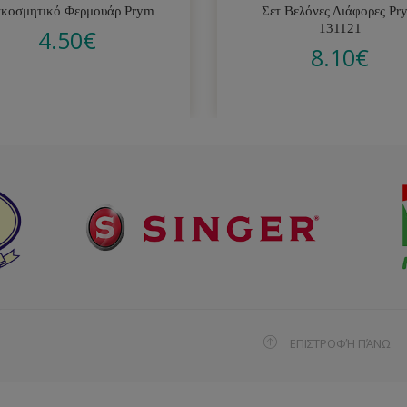
ακοσμητικό Φερμουάρ Prym
Σετ Βελόνες Διάφορες Pr
131121
4.50
€
8.10
€
ΕΠΙΣΤΡΟΦΉ ΠΆΝΩ