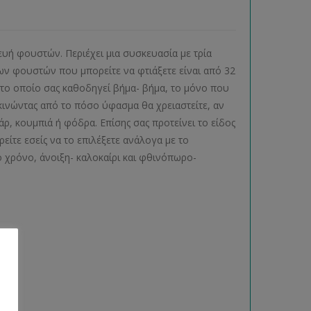
ευή φουστών. Περιέχει μια συσκευασία με τρία
ων φουστών που μπορείτε να φτιάξετε είναι από 32
 το οποίο σας καθοδηγεί βήμα- βήμα, το μόνο που
κινώντας από το πόσο ύφασμα θα χρειαστείτε, αν
, κουμπιά ή φόδρα. Επίσης σας προτείνει το είδος
είτε εσείς να το επιλέξετε ανάλογα με το
 χρόνο, άνοιξη- καλοκαίρι και φθινόπωρο-
ας.