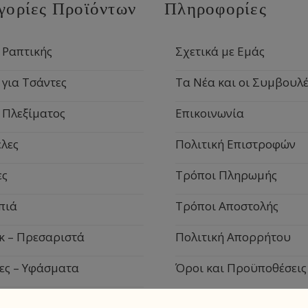
γορίες Προϊόντων
Πληροφορίες
 Ραπτικής
Σχετικά με Εμάς
 για Τσάντες
Τα Νέα και οι Συμβουλέ
 Πλεξίματος
Επικοινωνία
λες
Πολιτική Επιστροφών
ες
Τρόποι Πληρωμής
πιά
Τρόποι Αποστολής
κ – Πρεσαριστά
Πολιτική Απορρήτου
ες – Υφάσματα
Όροι και Προϋποθέσεις
ιακά Είδη