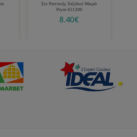
ym
Σετ Ραπτικής Ταξιδιού Μικρό
Δια
Prym 651200
8.40
€