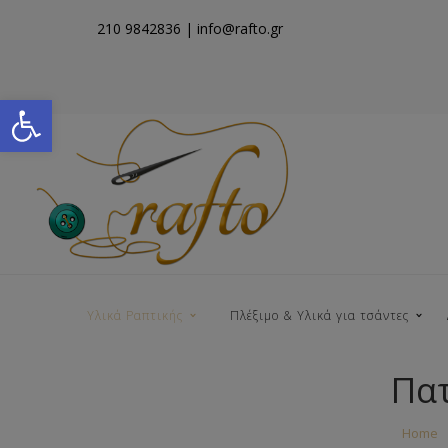
210 9842836
| info@rafto.gr
Open toolbar
Υλικά Ραπτικής
Πλέξιμο & Υλικά για τσάντες
Πατ
Νήματα για Τσάντες
Home