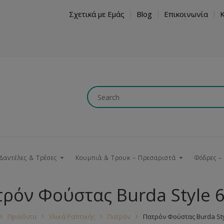
Σχετικά με Εμάς
Blog
Επικοινωνία
Δαντέλες & Τρέσες
Κουμπιά & Τρουκ – Πρεσαριστά
Φόδρες –
ρόν Φούστας Burda Style 
Κουμπώματα
Βαμβακερές
Ξύλινα
Κρόσια
Νήματα
Τ
Προϊόντα
Υλικά Ραπτικής
Πατρόν
Πατρόν Φούστας Burda Sty