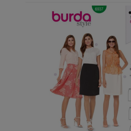
Χερούλια Τσάντας
Ιμάντες
Πλέγματα