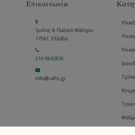
Επικοινωνία
Κατη
Υλικά
Ίριδος 4, Παλαιό Φάληρο,
Υλικά
17561, Ελλάδα
Υλικά
210 9842836
Δαντέ
Τρέσ
info@rafto.gr
Κουμ
Τρου
Φόδρ
Εποχ