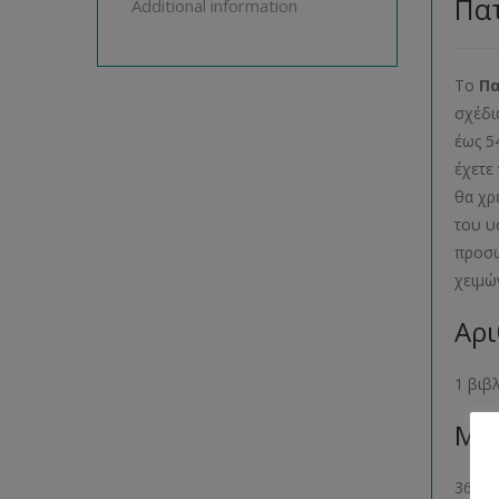
Πατ
Additional information
Το
Π
σχέδι
έως 5
έχετε
θα χρ
του υ
προσω
χειμώ
Αρι
1 βιβ
Μέγ
36- 38