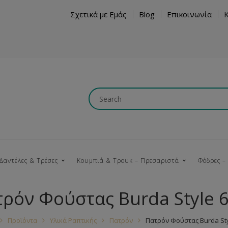
Σχετικά με Εμάς
Blog
Επικοινωνία
Δαντέλες & Τρέσες
Κουμπιά & Τρουκ – Πρεσαριστά
Φόδρες –
ρόν Φούστας Burda Style 
Κουμπώματα
Βαμβακερές
Ξύλινα
Κρόσια
Νήματα
Τ
Προϊόντα
Υλικά Ραπτικής
Πατρόν
Πατρόν Φούστας Burda Sty