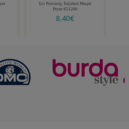
rym
Σετ Ραπτικής Ταξιδιού Μικρό
Prym 651200
8.40
€