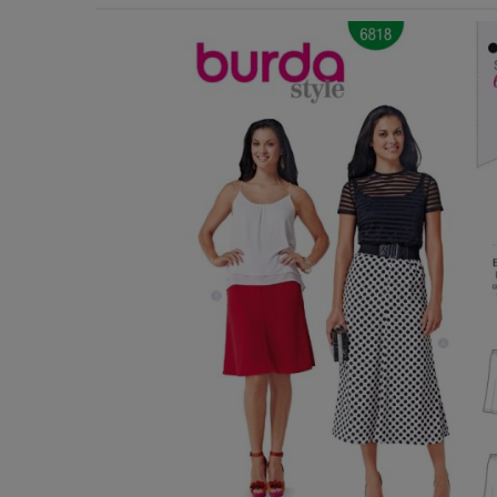
Χερούλια Τσάντας
Ιμάντες
Πλέγματα