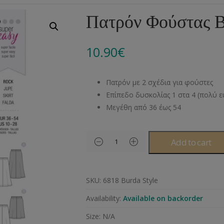
Αλυσίδες
Μπροντερί
Παιδικά
Πομ-Πομ
Βελόνες – Βελονάκ
Κο
Πατρόν Φούστας B
Μεταλλικά Εξαρτήματα
Κιπούρ
Πουκαμίσου
Φυτίλια- Κορδόνια
Αξεσουάρ Πλεξίματ
Μ
10.90
€
Διάφορα Υλικά
Πολυέστερ
Στρας
Διάφορες Τρέσες
Πρ
Ελαστικές
Μεταλλικά
Ν
Πατρόν με 2 σχέδια για φούστες
Μοντγκόμερι
Α
Επίπεδο δυσκολίας 1 στα 4 (πολύ 
Μεγέθη από 36 έως 54
Άλλα Υλικά
Ντ
Add to cart
SKU:
6818 Burda Style
Availability:
Available on backorder
Size:
N/A