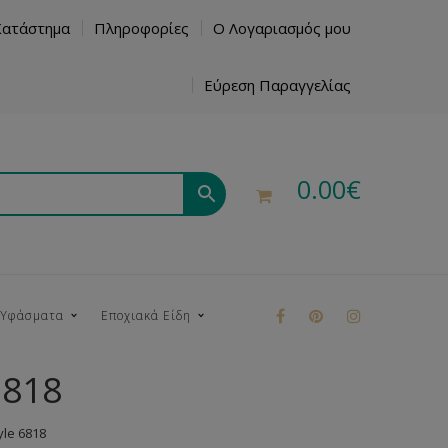
Κατάστημα
Πληροφορίες
Ο Λογαριασμός μου
Εύρεση Παραγγελίας
0.00
€
 Υφάσματα
Εποχιακά Είδη
6818
ρούκ
le 6818