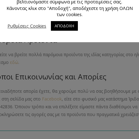
βελτιονόμαστε σύμφωνα με τις προτειμίσεις σας.
Κάνοντας κλικ στο "Αποδοχή", αποδέχεστε τη χρήση ΟΛΩΝ
πεδο Δυσκολίας
των cookies.
λία 1 στα 4 (πολύ εύκολο)
Ρυθμίσεις Cookies
ΑΠΟΔΟΧΗ
όμοια Προϊόντα
ίτε να βρείτε πολλά παρόμοια προϊόντα της ιδίας κατηγορίας στο 
εσμο
εδώ
.
ποι Επικοινωνίας και Απορίες
ποιαδήποτε απορία έχετε, θα χαρούμε πολύ να σας βοηθήσουμε με 
ε στη σελίδα μας στο
Facebook
, είτε στο φυσικό μας κατάστημα Ίριδ
42836. Όποιον τρόπο και να επιλέξετε είμαστε πάντα διαθέσιμοι 
οκληρώσετε τις αγορές σας με τα προϊόντα που πραγματικά χρειάζεστ