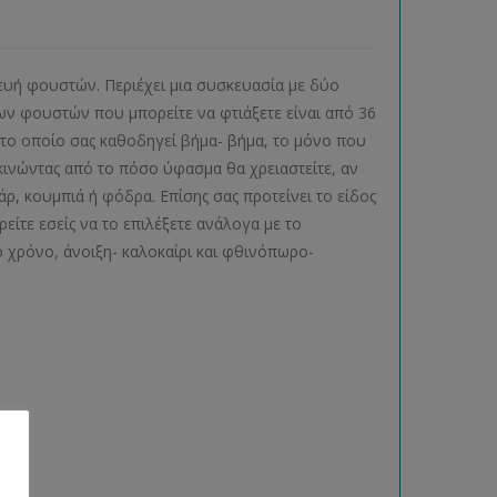
κευή φουστών. Περιέχει μια συσκευασία με δύο
ων φουστών που μπορείτε να φτιάξετε είναι από 36
 το οποίο σας καθοδηγεί βήμα- βήμα, το μόνο που
κινώντας από το πόσο ύφασμα θα χρειαστείτε, αν
, κουμπιά ή φόδρα. Επίσης σας προτείνει το είδος
είτε εσείς να το επιλέξετε ανάλογα με το
 χρόνο, άνοιξη- καλοκαίρι και φθινόπωρο-
ας.