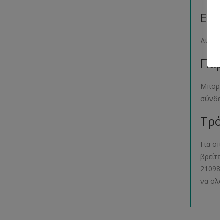
Επί
Δυσκο
Παρ
Μπορε
σύνδ
Τρό
Για ο
βρείτ
21098
να ολ