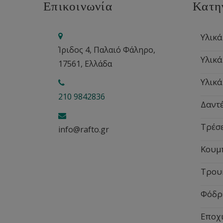
Επικοινωνία
Κατη
Υλικά
Ίριδος 4, Παλαιό Φάληρο,
Υλικά
17561, Ελλάδα
Υλικά
210 9842836
Δαντέ
Τρέσ
info@rafto.gr
Κουμ
Τρου
Φόδρ
Εποχ