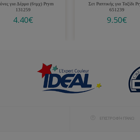
όνες για Δέρμα (6τμχ) Prym
Σετ Ραπτικής για Ταξίδι P
131259
651239
4.40
€
9.50
€
ΕΠΙΣΤΡΟΦΉ ΠΆΝΩ