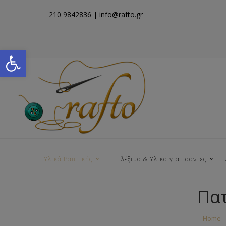
210 9842836
| info@rafto.gr
Open toolbar
Υλικά Ραπτικής
Πλέξιμο & Υλικά για τσάντες
Πατ
Νήματα για Τσάντες
Home