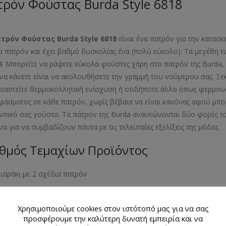
ρόν Φούστας Burda Style 6818
ατρόν Φούστας
Burda
Style
6818
είναι ένα πατρόν για την κατασ
α πατρόν και έχει βαθμό δυσκολίας ένα (πολύ εύκολο). Τα μεγέθη τ
4. Μπορείτε να ράψετε εύκολα φούστες χάρη στο πατρόν της Burda,
 να κάνετε είναι να ακολουθήσετε την γραμμή του νούμερου σας. Ξε
ειαστείτε θερμοκολλητική ενίσχυση ή οτιδήποτε άλλο όπως φερμουάρ
φάσματος σε κάθε πατρόν, χωρίς βέβαια να είναι κανόνας αφού μπορ
πικό σας γούστο. Τα πάτρον της Burda ανανεώνονται δύο φορές το
να για να συμβαδίζουν πάντα με τις τελευταίες εξελίξεις της μόδ
θμός Τεμαχίων Προϊόντος
λιαράκι με 2 σχέδια πατρόν
εθος Προϊόντος
Χρησιμοποιούμε cookies στον ιστότοπό μας για να σας
προσφέρουμε την καλύτερη δυνατή εμπειρία και να
- 40- 42- 44- 46- 48- 50- 52- 54