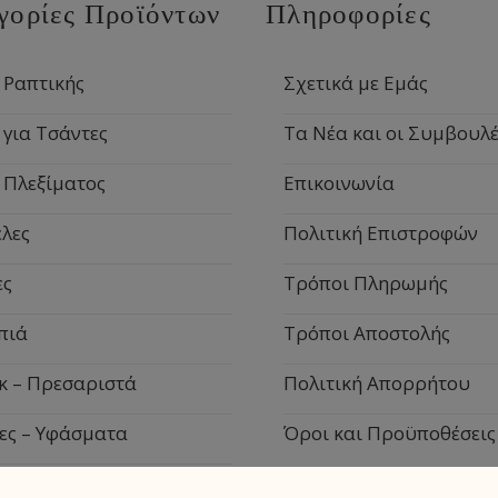
γορίες Προϊόντων
Πληροφορίες
 Ραπτικής
Σχετικά με Εμάς
 για Τσάντες
Τα Νέα και οι Συμβουλέ
 Πλεξίματος
Επικοινωνία
λες
Πολιτική Επιστροφών
ες
Τρόποι Πληρωμής
πιά
Τρόποι Αποστολής
κ – Πρεσαριστά
Πολιτική Απορρήτου
ες – Υφάσματα
Όροι και Προϋποθέσεις
ιακά Είδη