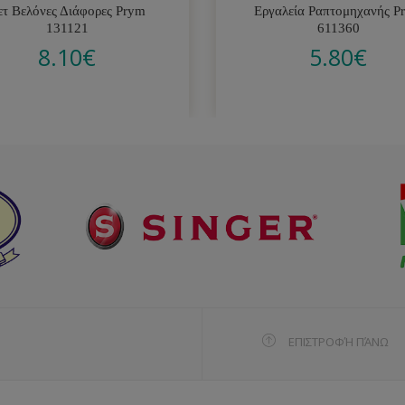
ετ Βελόνες Διάφορες Prym
Εργαλεία Ραπτομηχανής P
131121
611360
8.10
€
5.80
€
ΕΠΙΣΤΡΟΦΉ ΠΆΝΩ