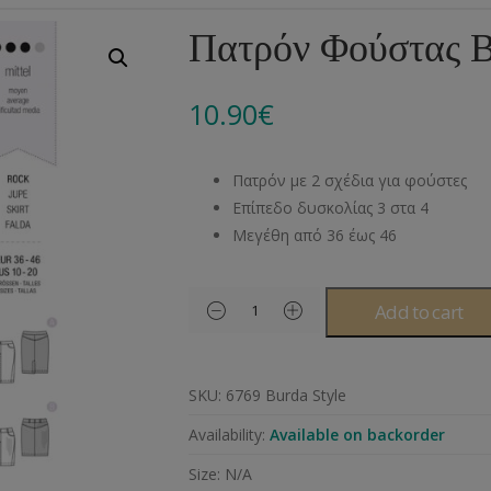
Αλυσίδες
Μπροντερί
Παιδικά
Πομ-Πομ
Βελόνες – Βελονάκ
Κο
Πατρόν Φούστας B
Μεταλλικά Εξαρτήματα
Κιπούρ
Πουκαμίσου
Φυτίλια- Κορδόνια
Αξεσουάρ Πλεξίματ
Μ
10.90
€
Διάφορα Υλικά
Πολυέστερ
Στρας
Διάφορες Τρέσες
Πρ
Ελαστικές
Μεταλλικά
Ν
Πατρόν με 2 σχέδια για φούστες
Μοντγκόμερι
Α
Επίπεδο δυσκολίας 3 στα 4
Μεγέθη από 36 έως 46
Άλλα Υλικά
Ντ
Add to cart
SKU:
6769 Burda Style
Availability:
Available on backorder
Size:
N/A