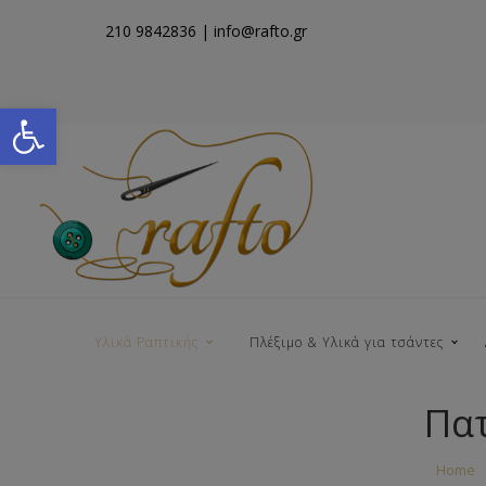
210 9842836
| info@rafto.gr
Open toolbar
Υλικά Ραπτικής
Πλέξιμο & Υλικά για τσάντες
Πατ
Νήματα για Τσάντες
Home