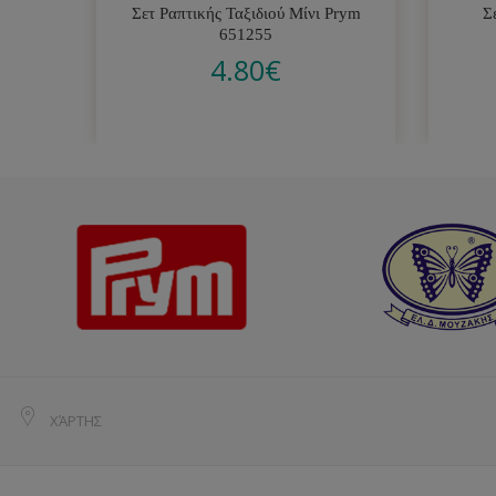
Σετ Ραπτικής Ταξιδιού Μίνι Prym
Σ
651255
4.80
€
ΧΆΡΤΗΣ