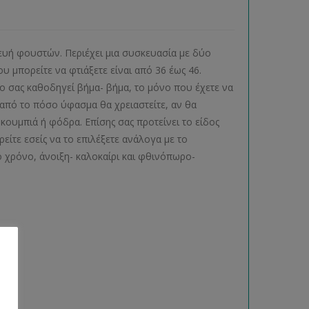
κευή φουστών. Περιέχει μια συσκευασία με δύο
 μπορείτε να φτιάξετε είναι από 36 έως 46.
ο σας καθοδηγεί βήμα- βήμα, το μόνο που έχετε να
 από το πόσο ύφασμα θα χρειαστείτε, αν θα
ουμπιά ή φόδρα. Επίσης σας προτείνει το είδος
είτε εσείς να το επιλέξετε ανάλογα με το
 χρόνο, άνοιξη- καλοκαίρι και φθινόπωρο-
ας.