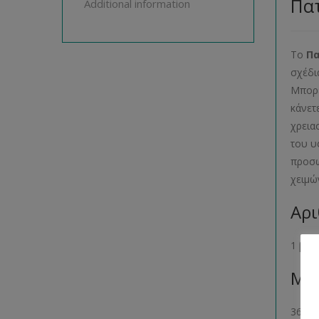
Πατ
Additional information
Το
Π
σχέδι
Μπορε
κάνετ
χρεια
του υ
προσω
χειμώ
Αρι
1 βιβ
Μέγ
36- 38