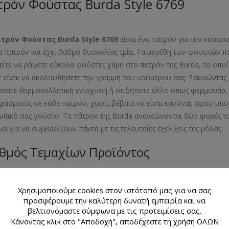
ρόν Φούστας Burda Style 6769
ατρόν Φούστας
Burda
Style
6769
είναι ένα πατρόν για την κατασ
α πατρόν και έχει βαθμό δυσκολίας τρία. Τα μεγέθη των φουστών που
ίτε να ράψετε εύκολα φούστες χάρη στο πατρόν της Burda, το οποί
ε είναι να ακολουθήσετε την γραμμή του νούμερου σας. Ξεκινώντας
στείτε θερμοκολλητική ενίσχυση ή οτιδήποτε άλλο όπως φερμουάρ, κ
φάσματος σε κάθε πατρόν, χωρίς βέβαια να είναι κανόνας αφού μπορ
πικό σας γούστο. Τα πάτρον της Burda ανανεώνονται δύο φορές το
να για να συμβαδίζουν πάντα με τις τελευταίες εξελίξεις της μόδ
θμός Τεμαχίων Προϊόντος
λιαράκι με 2 σχέδια πατρόν
Χρησιμοποιούμε cookies στον ιστότοπό μας για να σας
εθος Προϊόντος
προσφέρουμε την καλύτερη δυνατή εμπειρία και να
βελτιονόμαστε σύμφωνα με τις προτειμίσεις σας.
Κάνοντας κλικ στο "Αποδοχή", αποδέχεστε τη χρήση ΟΛΩΝ
- 40- 42- 44- 46