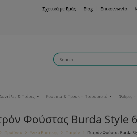
Σχετικά με Εμάς
Blog
Επικοινωνία
Δαντέλες & Τρέσες
Κουμπιά & Τρουκ – Πρεσαριστά
Φόδρες –
ρόν Φούστας Burda Style 
Κουμπώματα
Βαμβακερές
Ξύλινα
Κρόσια
Νήματα
Τ
Προϊόντα
Υλικά Ραπτικής
Πατρόν
Πατρόν Φούστας Burda Sty