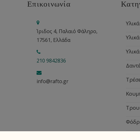
Επικοινωνία
Κατη
Υλικά
Ίριδος 4, Παλαιό Φάληρο,
Υλικά
17561, Ελλάδα
Υλικά
210 9842836
Δαντέ
Τρέσ
info@rafto.gr
Κουμ
Τρου
Φόδρ
Εποχ