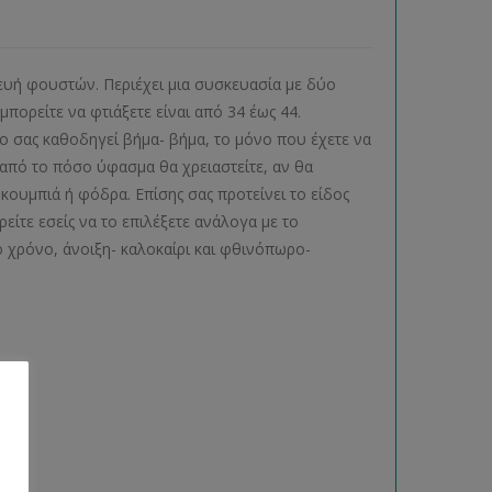
κευή φουστών. Περιέχει μια συσκευασία με δύο
πορείτε να φτιάξετε είναι από 34 έως 44.
ο σας καθοδηγεί βήμα- βήμα, το μόνο που έχετε να
 από το πόσο ύφασμα θα χρειαστείτε, αν θα
ουμπιά ή φόδρα. Επίσης σας προτείνει το είδος
είτε εσείς να το επιλέξετε ανάλογα με το
 χρόνο, άνοιξη- καλοκαίρι και φθινόπωρο-
ας.