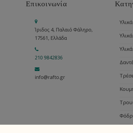
Επικοινωνία
Κατη
Υλικά
Ίριδος 4, Παλαιό Φάληρο,
Υλικά
17561, Ελλάδα
Υλικά
210 9842836
Δαντέ
Τρέσ
info@rafto.gr
Κουμ
Τρου
Φόδρ
Εποχ