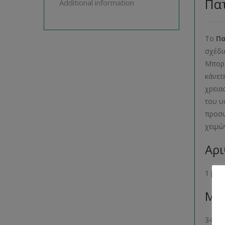
Πατ
Additional information
Το
Π
σχέδι
Μπορε
κάνετ
χρεια
του υ
προσω
χειμώ
Αρι
1 βιβ
Μέγ
34- 36