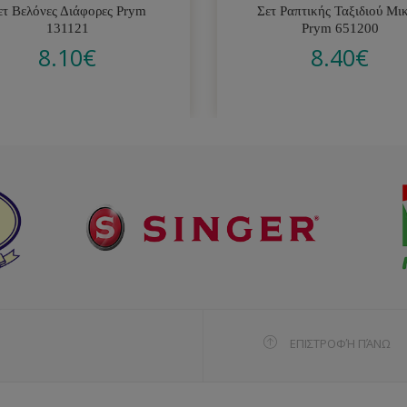
ετ Βελόνες Διάφορες Prym
Σετ Ραπτικής Ταξιδιού Μι
131121
Prym 651200
8.10
€
8.40
€
ΕΠΙΣΤΡΟΦΉ ΠΆΝΩ