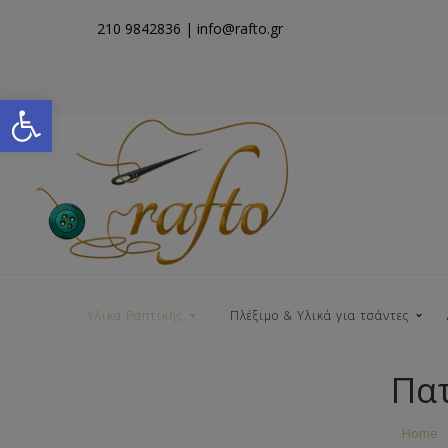
210 9842836
| info@rafto.gr
Open toolbar
Υλικά Ραπτικής
Πλέξιμο & Υλικά για τσάντες
Πατ
Νήματα για Τσάντες
Home