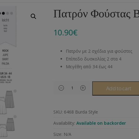
Αλυσίδες
Μπροντερί
Παιδικά
Πομ-Πομ
Βελόνες – Βελονάκ
Κο
Πατρόν Φούστας B
Μεταλλικά Εξαρτήματα
Κιπούρ
Πουκαμίσου
Φυτίλια- Κορδόνια
Αξεσουάρ Πλεξίματ
Μ
10.90
€
Διάφορα Υλικά
Πολυέστερ
Στρας
Διάφορες Τρέσες
Πρ
Ελαστικές
Μεταλλικά
Ν
Πατρόν με 2 σχέδια για φούστες
Μοντγκόμερι
Α
Επίπεδο δυσκολίας 2 στα 4
Μεγέθη από 34 έως 44
Άλλα Υλικά
Ντ
Add to cart
SKU:
6468 Burda Style
Availability:
Available on backorder
Size:
N/A