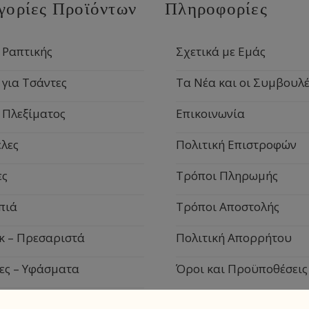
γορίες Προϊόντων
Πληροφορίες
 Ραπτικής
Σχετικά με Εμάς
 για Τσάντες
Τα Νέα και οι Συμβουλέ
 Πλεξίματος
Επικοινωνία
λες
Πολιτική Επιστροφών
ες
Τρόποι Πληρωμής
πιά
Τρόποι Αποστολής
κ – Πρεσαριστά
Πολιτική Απορρήτου
ες – Υφάσματα
Όροι και Προϋποθέσεις
ιακά Είδη