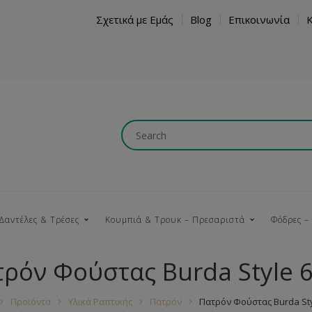
Σχετικά με Εμάς
Blog
Επικοινωνία
Δαντέλες & Τρέσες
Κουμπιά & Τρουκ – Πρεσαριστά
Φόδρες –
ρόν Φούστας Burda Style 
Κουμπώματα
Βαμβακερές
Ξύλινα
Κρόσια
Νήματα
Τ
Προϊόντα
Υλικά Ραπτικής
Πατρόν
Πατρόν Φούστας Burda Sty