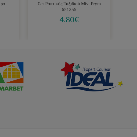
κρό
Σετ Ραπτικής Ταξιδιού Μίνι Prym
Μη
651255
4.80
€