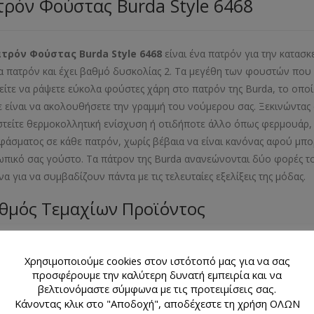
ρόν Φούστας Burda Style 6468
ατρόν Φούστας
Burda
Style
6468
είναι ένα πατρόν για την κατασ
α πατρόν και έχει βαθμό δυσκολίας 2. Τα μεγέθη των φουστών που μ
ίτε να ράψετε εύκολα φούστες χάρη στο πατρόν της Burda, το οποί
ε είναι να ακολουθήσετε την γραμμή του νούμερου σας. Ξεκινώντας
στείτε θερμοκολλητική ενίσχυση ή οτιδήποτε άλλο όπως φερμουάρ, κ
φάσματος σε κάθε πατρόν, χωρίς βέβαια να είναι κανόνας αφού μπορ
πικό σας γούστο. Τα πάτρον της Burda ανανεώνονται δύο φορές το
να για να συμβαδίζουν πάντα με τις τελευταίες εξελίξεις της μόδ
θμός Τεμαχίων Προϊόντος
λιαράκι με 2 σχέδια πατρόν
Χρησιμοποιούμε cookies στον ιστότοπό μας για να σας
εθος Προϊόντος
προσφέρουμε την καλύτερη δυνατή εμπειρία και να
βελτιονόμαστε σύμφωνα με τις προτειμίσεις σας.
Κάνοντας κλικ στο "Αποδοχή", αποδέχεστε τη χρήση ΟΛΩΝ
- 38- 40- 42- 44